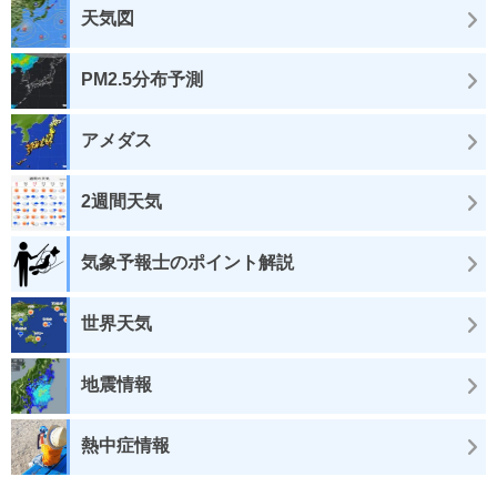
天気図
PM2.5分布予測
アメダス
2週間天気
気象予報士のポイント解説
世界天気
地震情報
熱中症情報