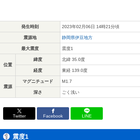
発生時刻
2023年02月06日 14時21分頃
震源地
静岡県伊豆地方
最大震度
震度1
緯度
北緯 35.0度
位置
経度
東経 139.0度
マグニチュード
M1.7
震源
深さ
ごく浅い
Twitter
Facebook
LINE
震度1