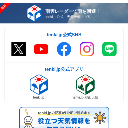
雨雲レーダーで雨を回避！
tenki.jp公式 天気予報アプリ
tenki.jp公式SNS
tenki.jp公式アプリ
tenki.jp
tenki.jp 登山天気