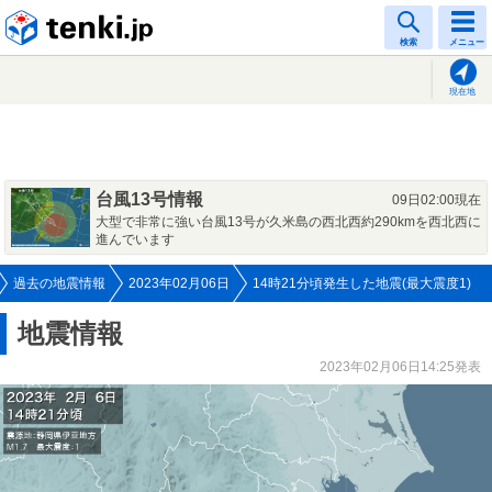
tenki.jp
検索
メニュー
現在地
台風13号情報
09日02:00現在
大型で非常に強い台風13号が久米島の西北西約290kmを西北西に
進んでいます
過去の地震情報
2023年02月06日
14時21分頃発生した地震(最大震度1)
地震情報
2023年02月06日14:25発表