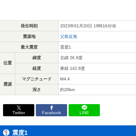
発生時刻
2023年01月20日 19時16分頃
震源地
父島近海
最大震度
震度1
緯度
北緯 26.9度
位置
経度
東経 142.8度
マグニチュード
M4.4
震源
深さ
約20km
Twitter
Facebook
LINE
震度1