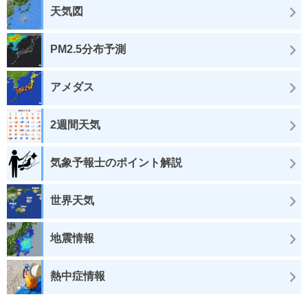
天気図
PM2.5分布予測
アメダス
2週間天気
気象予報士のポイント解説
世界天気
地震情報
熱中症情報