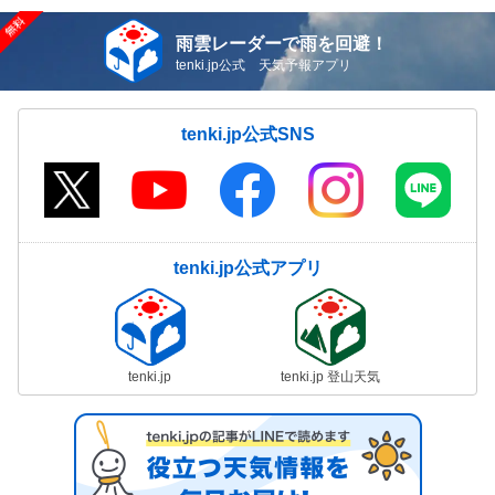
雨雲レーダーで雨を回避！
tenki.jp公式 天気予報アプリ
tenki.jp公式SNS
tenki.jp公式アプリ
tenki.jp
tenki.jp 登山天気