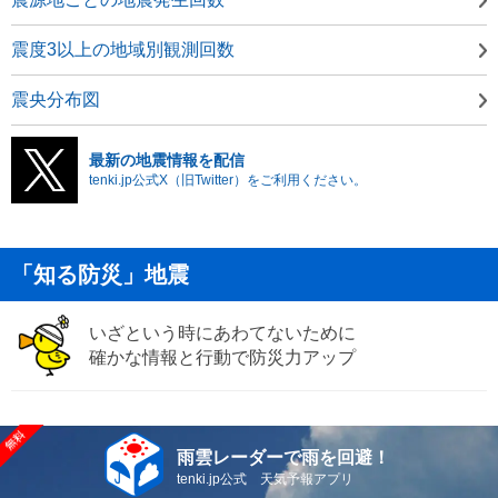
震度3以上の地域別観測回数
震央分布図
最新の地震情報を配信
tenki.jp公式X（旧Twitter）をご利用ください。
「知る防災」地震
いざという時にあわてないために
確かな情報と行動で防災力アップ
雨雲レーダーで雨を回避！
tenki.jp公式 天気予報アプリ