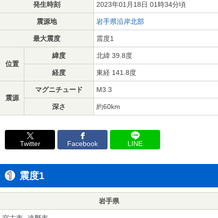
発生時刻
2023年01月18日 01時34分頃
震源地
岩手県沿岸北部
最大震度
震度1
緯度
北緯 39.8度
位置
経度
東経 141.8度
マグニチュード
M3.3
震源
深さ
約60km
Twitter
Facebook
LINE
震度1
岩手県
宮古市
遠野市