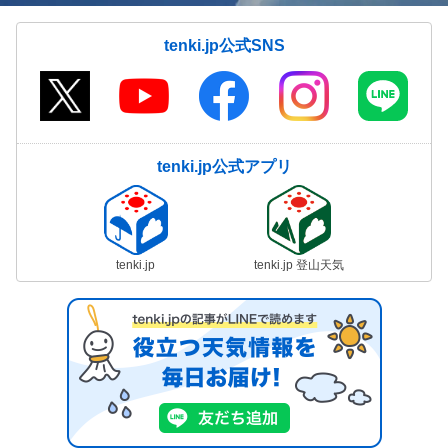
tenki.jp公式SNS
tenki.jp公式アプリ
tenki.jp
tenki.jp 登山天気