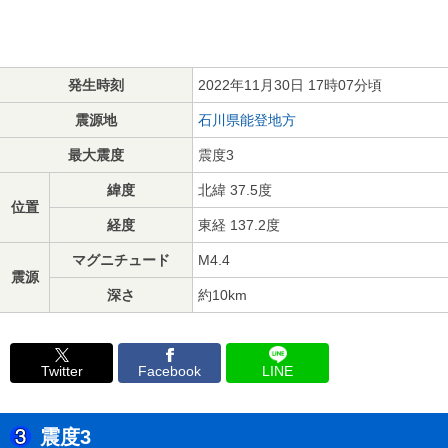
発生時刻
2022年11月30日 17時07分頃
震源地
石川県能登地方
最大震度
震度3
緯度
北緯 37.5度
位置
経度
東経 137.2度
マグニチュード
M4.4
震源
深さ
約10km
Twitter
Facebook
LINE
震度3