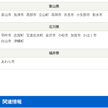
富山県
富山市
魚津市
黒部市
立山町
高岡市
氷見市
小矢部市
射水市
石川県
羽咋市
志賀町
宝達志水町
金沢市
小松市
加賀市
かほく市
白山市
津幡町
福井県
あわら市
関連情報