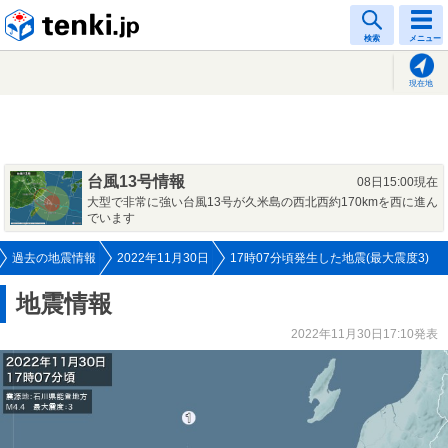
tenki.jp
検索
メニュー
現在地
台風13号情報
08日15:00現在
大型で非常に強い台風13号が久米島の西北西約170kmを西に進ん
でいます
過去の地震情報
2022年11月30日
17時07分頃発生した地震(最大震度3)
地震情報
2022年11月30日17:10発表