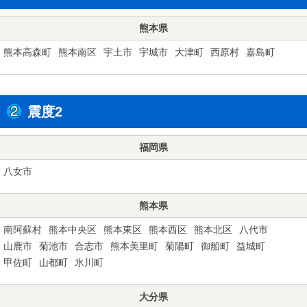
熊本県
熊本高森町
熊本南区
宇土市
宇城市
大津町
西原村
嘉島町
震度2
福岡県
八女市
熊本県
南阿蘇村
熊本中央区
熊本東区
熊本西区
熊本北区
八代市
山鹿市
菊池市
合志市
熊本美里町
菊陽町
御船町
益城町
甲佐町
山都町
氷川町
大分県