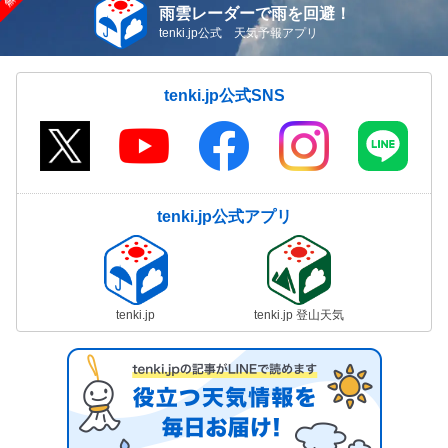
雨雲レーダーで雨を回避！
tenki.jp公式 天気予報アプリ
tenki.jp公式SNS
tenki.jp公式アプリ
tenki.jp
tenki.jp 登山天気