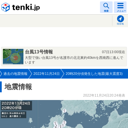
tenki.jp
検索
メニュー
現在地
台風13号情報
07日13:00現在
大型で強い台風13号が名護市の北北東約40kmを西南西に進んで
います
過去の地震情報
2022年11月24日
20時20分頃発生した地震(最大震度3)
地震情報
2022年11月24日20:24発表