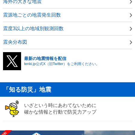
海外の大きな地震
震源地ごとの地震発生回数
震度3以上の地域別観測回数
震央分布図
最新の地震情報を配信
tenki.jp公式X（旧Twitter）をご利用ください。
「知る防災」地震
いざという時にあわてないために
確かな情報と行動で防災力アップ