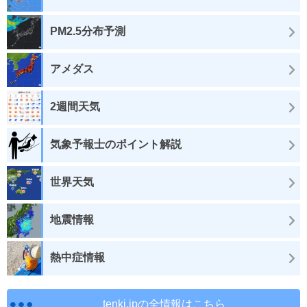
PM2.5分布予測
アメダス
2週間天気
気象予報士のポイント解説
世界天気
地震情報
熱中症情報
tenki.jpの全情報はこちら