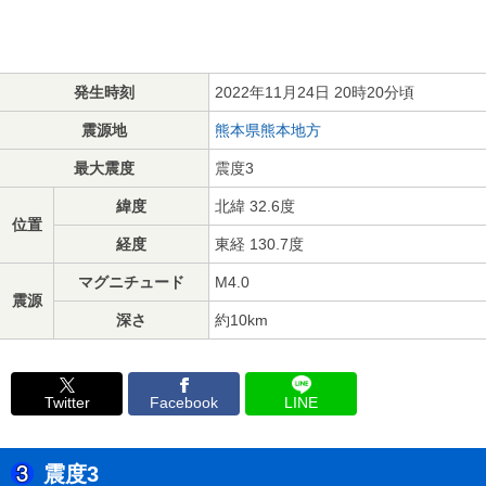
発生時刻
2022年11月24日 20時20分頃
震源地
熊本県熊本地方
最大震度
震度3
緯度
北緯 32.6度
位置
経度
東経 130.7度
マグニチュード
M4.0
震源
深さ
約10km
Twitter
Facebook
LINE
震度3