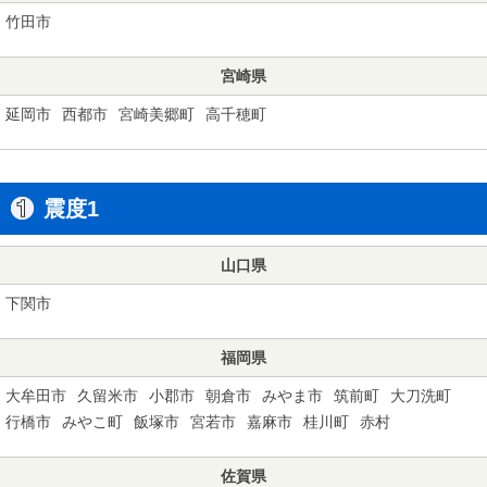
竹田市
宮崎県
延岡市
西都市
宮崎美郷町
高千穂町
震度1
山口県
下関市
福岡県
大牟田市
久留米市
小郡市
朝倉市
みやま市
筑前町
大刀洗町
行橋市
みやこ町
飯塚市
宮若市
嘉麻市
桂川町
赤村
佐賀県