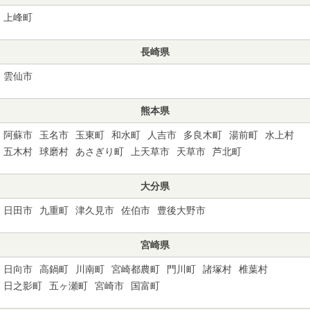
上峰町
長崎県
雲仙市
熊本県
阿蘇市
玉名市
玉東町
和水町
人吉市
多良木町
湯前町
水上村
五木村
球磨村
あさぎり町
上天草市
天草市
芦北町
大分県
日田市
九重町
津久見市
佐伯市
豊後大野市
宮崎県
日向市
高鍋町
川南町
宮崎都農町
門川町
諸塚村
椎葉村
日之影町
五ヶ瀬町
宮崎市
国富町