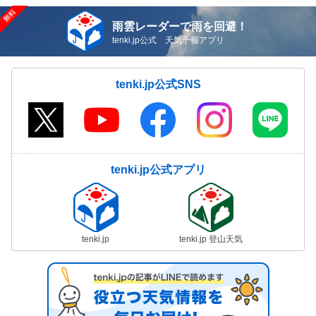
雨雲レーダーで雨を回避！
tenki.jp公式 天気予報アプリ
tenki.jp公式SNS
tenki.jp公式アプリ
tenki.jp
tenki.jp 登山天気