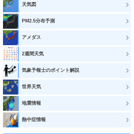
天気図
PM2.5分布予測
アメダス
2週間天気
気象予報士のポイント解説
世界天気
地震情報
熱中症情報