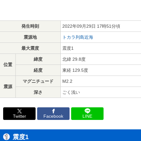
発生時刻
2022年09月29日 17時51分頃
震源地
トカラ列島近海
最大震度
震度1
緯度
北緯 29.8度
位置
経度
東経 129.5度
マグニチュード
M2.2
震源
深さ
ごく浅い
Twitter
Facebook
LINE
震度1