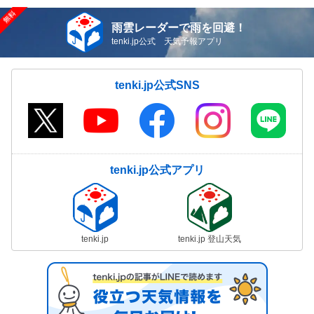
雨雲レーダーで雨を回避！
tenki.jp公式 天気予報アプリ
tenki.jp公式SNS
tenki.jp公式アプリ
tenki.jp
tenki.jp 登山天気