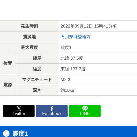
発生時刻
2022年09月12日 16時41分頃
震源地
石川県能登地方
最大震度
震度1
緯度
北緯 37.5度
位置
経度
東経 137.3度
マグニチュード
M2.3
震源
深さ
約10km
Twitter
Facebook
LINE
震度1