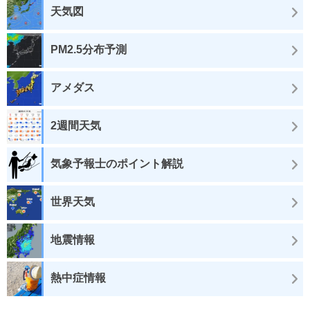
天気図
PM2.5分布予測
アメダス
2週間天気
気象予報士のポイント解説
世界天気
地震情報
熱中症情報