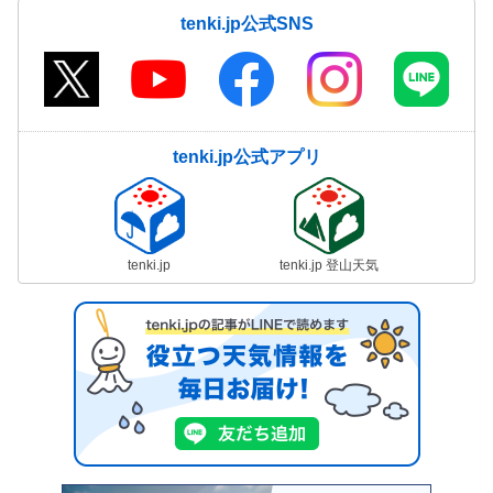
tenki.jp公式SNS
tenki.jp公式アプリ
tenki.jp
tenki.jp 登山天気