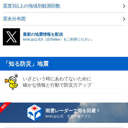
震度3以上の地域別観測回数
震央分布図
最新の地震情報を配信
tenki.jp公式X（旧Twitter）をご利用ください。
「知る防災」地震
いざという時にあわてないために
確かな情報と行動で防災力アップ
雨雲レーダーで雨を回避！
tenki.jp公式 天気予報アプリ