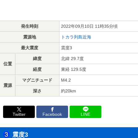
発生時刻
2022年09月10日 11時35分頃
震源地
トカラ列島近海
最大震度
震度3
緯度
北緯 29.7度
位置
経度
東経 129.5度
マグニチュード
M4.2
震源
深さ
約20km
Twitter
Facebook
LINE
震度3