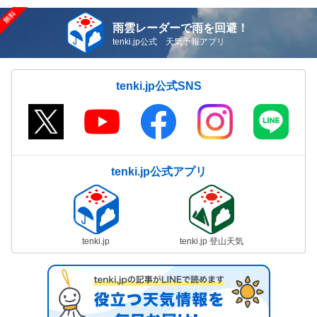
雨雲レーダーで雨を回避！
tenki.jp公式 天気予報アプリ
tenki.jp公式SNS
tenki.jp公式アプリ
tenki.jp
tenki.jp 登山天気