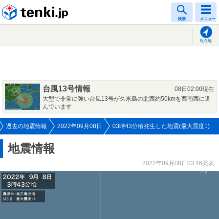
tenki.jp
検索
メニュー
現在地
台風13号情報
08日02:00現在
大型で非常に強い台風13号が久米島の北西約50kmを西南西に進
んでいます
過去の地震情報
2022年09月08日
03時43分頃発生した地震(最大震度1)
地震情報
2022年09月08日03:46発表