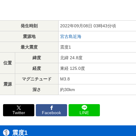
発生時刻
2022年09月08日 03時43分頃
震源地
宮古島近海
最大震度
震度1
緯度
北緯 24.8度
位置
経度
東経 125.0度
マグニチュード
M3.8
震源
深さ
約30km
Twitter
Facebook
LINE
震度1