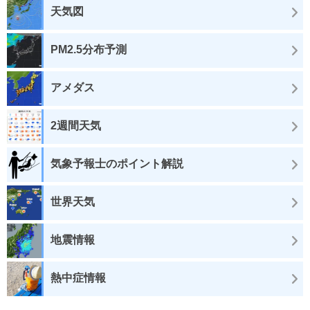
天気図
PM2.5分布予測
アメダス
2週間天気
気象予報士のポイント解説
世界天気
地震情報
熱中症情報