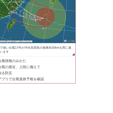
で強い台風13号が沖永良部島の南東約30kmを西に進
います
台風情報のみかた
台風の接近、上陸に備えて
知る防災
アプリで台風進路予報を確認