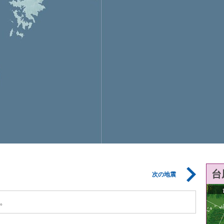
台
次の地震
。