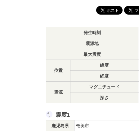
発生時刻
震源地
最大震度
緯度
位置
経度
マグニチュード
震源
深さ
震度1
鹿児島県
奄美市