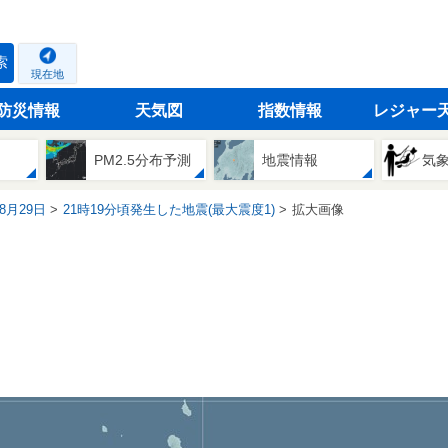
索
現在地
防災情報
天気図
指数情報
レジャー
PM2.5分布予測
地震情報
気
08月29日
21時19分頃発生した地震(最大震度1)
拡大画像