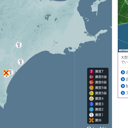
大型
でい