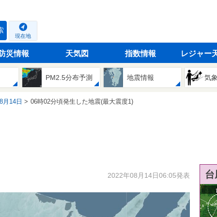
索
現在地
防災情報
天気図
指数情報
レジャー
PM2.5分布予測
地震情報
気
08月14日
06時02分頃発生した地震(最大震度1)
台
2022年08月14日06:05発表