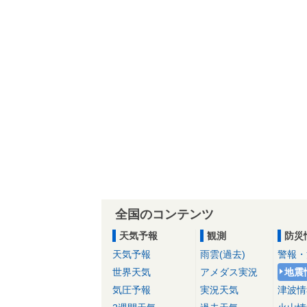
全国のコンテンツ
天気予報
観測
防災
天気予報
雨雲(過去)
警報・
世界天気
アメダス実況
地震
気圧予報
実況天気
津波情