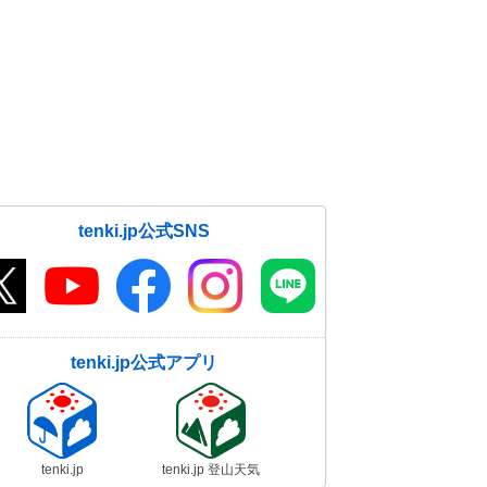
tenki.jp公式SNS
tenki.jp公式アプリ
tenki.jp
tenki.jp 登山天気