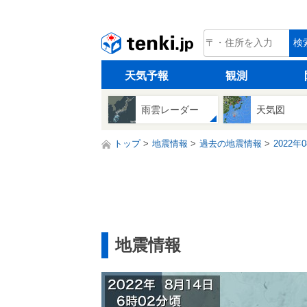
tenki.jp
検
天気予報
観測
雨雲レーダー
天気図
トップ
地震情報
過去の地震情報
2022年
地震情報