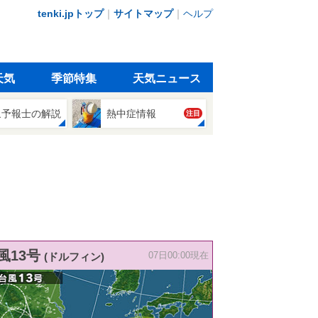
tenki.jpトップ
｜
サイトマップ
｜
ヘルプ
天気
季節特集
天気ニュース
象予報士の解説
熱中症情報
注目
風13号
(ドルフィン)
07日00:00現在