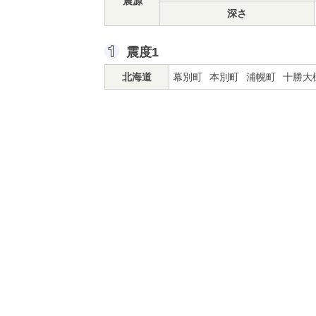
震源
深さ
震度1
北海道
幕別町
本別町
浦幌町
十勝大