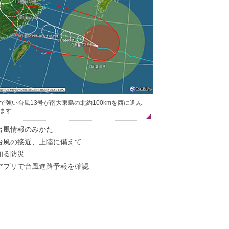
で強い台風13号が南大東島の北約100kmを西に進ん
ます
台風情報のみかた
台風の接近、上陸に備えて
知る防災
アプリで台風進路予報を確認