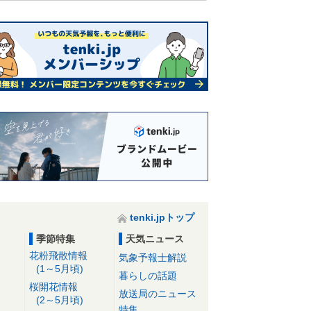
tenki.jpトップ
季節特集
天気ニュース
花粉飛散情報
気象予報士解説
(1～5月頃)
暮らしの話題
桜開花情報
放送局のニュース
(2～5月頃)
特集