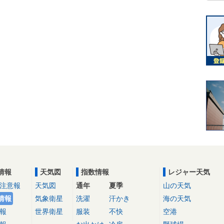
情報
天気図
指数情報
レジャー天気
注意報
天気図
通年
夏季
山の天気
情報
気象衛星
洗濯
汗かき
海の天気
報
世界衛星
服装
不快
空港