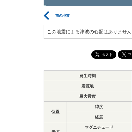
前の地震
この地震による津波の心配はありません
発生時刻
震源地
最大震度
緯度
位置
経度
マグニチュード