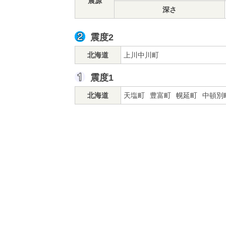
震源
深さ
震度2
北海道
上川中川町
震度1
北海道
天塩町
豊富町
幌延町
中頓別