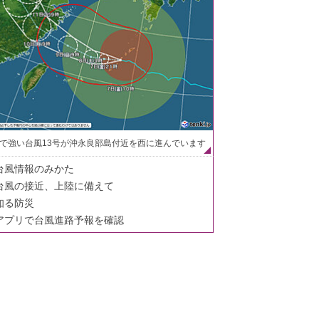
で強い台風13号が沖永良部島付近を西に進んでいます
台風情報のみかた
台風の接近、上陸に備えて
知る防災
アプリで台風進路予報を確認