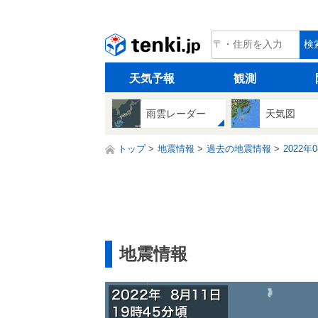
tenki.jp
検
天気予報
観測
雨雲レーダー
天気図
トップ
地震情報
過去の地震情報
2022年
地震情報