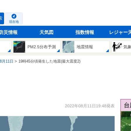
索
現在地
防災情報
天気図
指数情報
レジャー
PM2.5分布予測
地震情報
気
08月11日
19時45分頃発生した地震(最大震度2)
台
2022年08月11日19:48発表