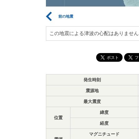
前の地震
この地震による津波の心配はありません
発生時刻
震源地
最大震度
緯度
位置
経度
マグニチュード