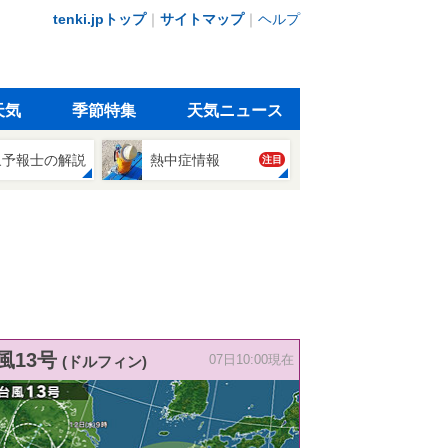
tenki.jpトップ
｜
サイトマップ
｜
ヘルプ
天気
季節特集
天気ニュース
象予報士の解説
熱中症情報
注目
風13号
(ドルフィン)
07日10:00現在