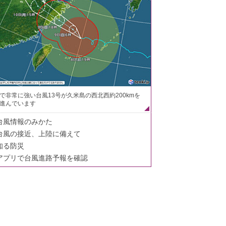
で非常に強い台風13号が久米島の西北西約200kmを
進んでいます
台風情報のみかた
台風の接近、上陸に備えて
知る防災
アプリで台風進路予報を確認