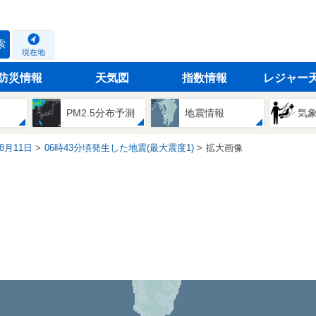
索
現在地
防災情報
天気図
指数情報
レジャー
PM2.5分布予測
地震情報
気
08月11日
06時43分頃発生した地震(最大震度1)
拡大画像