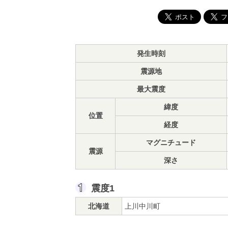
発生時刻
震源地
最大震度
緯度
位置
経度
マグニチュード
震源
深さ
震度1
北海道
上川中川町