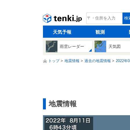
tenki.jp
検
天気予報
観測
雨雲レーダー
天気図
トップ
地震情報
過去の地震情報
2022年
地震情報