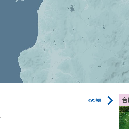
台
次の地震
。