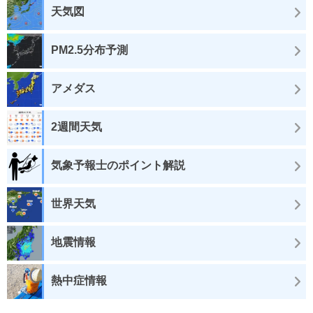
天気図
PM2.5分布予測
アメダス
2週間天気
気象予報士のポイント解説
世界天気
地震情報
熱中症情報