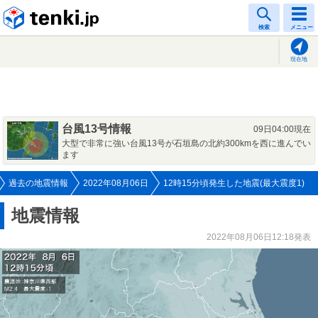
tenki.jp
検索
メニュー
現在地
台風13号情報
09日04:00現在
大型で非常に強い台風13号が石垣島の北約300kmを西に進んでい
ます
過去の地震情報
2022年08月06日
12時15分頃発生した地震(最大震度1)
地震情報
2022年08月06日12:18発表