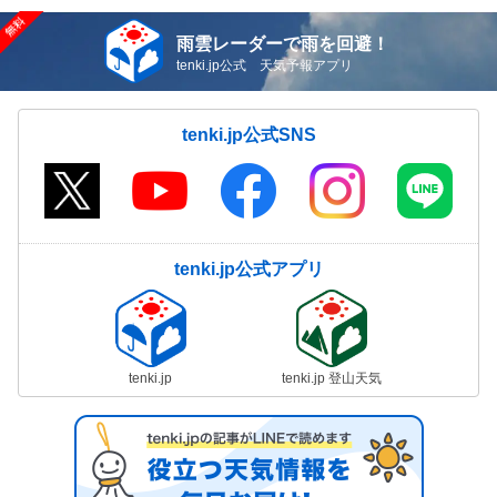
雨雲レーダーで雨を回避！
tenki.jp公式 天気予報アプリ
tenki.jp公式SNS
tenki.jp公式アプリ
tenki.jp
tenki.jp 登山天気