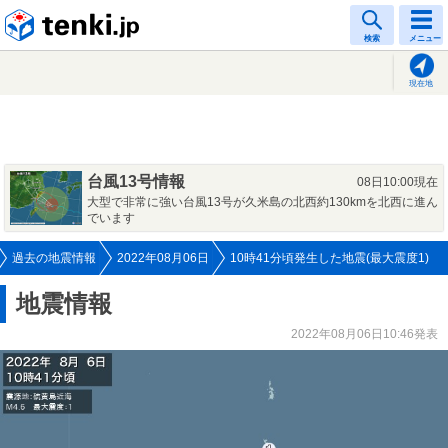
tenki.jp
検索
メニュー
現在地
台風13号情報
08日10:00現在
大型で非常に強い台風13号が久米島の北西約130kmを北西に進ん
でいます
過去の地震情報
2022年08月06日
10時41分頃発生した地震(最大震度1)
地震情報
2022年08月06日10:46発表