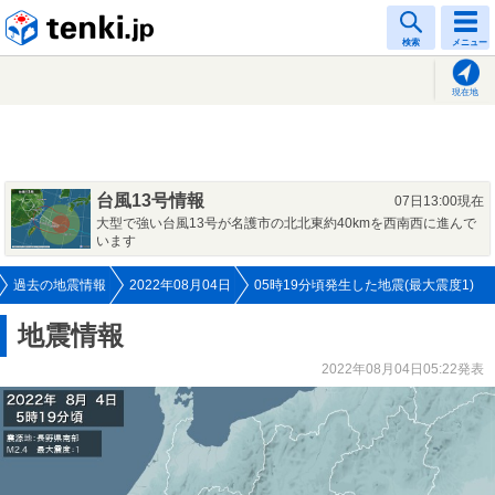
tenki.jp
検索
メニュー
現在地
台風13号情報
07日13:00現在
大型で強い台風13号が名護市の北北東約40kmを西南西に進んで
います
過去の地震情報
2022年08月04日
05時19分頃発生した地震(最大震度1)
地震情報
2022年08月04日05:22発表