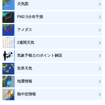
天気図
PM2.5分布予測
アメダス
2週間天気
気象予報士のポイント解説
世界天気
地震情報
熱中症情報