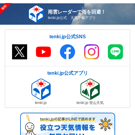
雨雲レーダーで雨を回避！
tenki.jp公式 天気予報アプリ
tenki.jp公式SNS
tenki.jp公式アプリ
tenki.jp
tenki.jp 登山天気