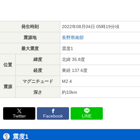
発生時刻
2022年08月04日 05時19分頃
震源地
長野県南部
最大震度
震度1
緯度
北緯 35.8度
位置
経度
東経 137.6度
マグニチュード
M2.4
震源
深さ
約10km
Twitter
Facebook
LINE
震度1