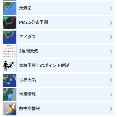
天気図
PM2.5分布予測
アメダス
2週間天気
気象予報士のポイント解説
世界天気
地震情報
熱中症情報