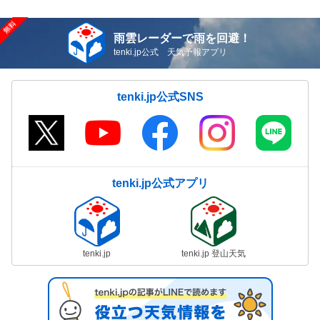
雨雲レーダーで雨を回避！
tenki.jp公式 天気予報アプリ
tenki.jp公式SNS
tenki.jp公式アプリ
tenki.jp
tenki.jp 登山天気