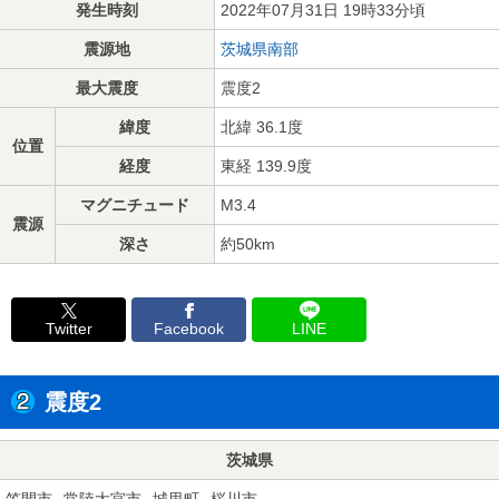
発生時刻
2022年07月31日 19時33分頃
震源地
茨城県南部
最大震度
震度2
緯度
北緯 36.1度
位置
経度
東経 139.9度
マグニチュード
M3.4
震源
深さ
約50km
Twitter
Facebook
LINE
震度2
茨城県
笠間市
常陸大宮市
城里町
桜川市