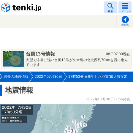
tenki.jp
検索
メニュー
現在地
台風13号情報
08日07:00現在
大型で非常に強い台風13号が久米島の北北西約70kmを西に進ん
でいます
過去の地震情報
2022年07月30日
17時53分頃発生した地震(最大震度2)
地震情報
2022年07月30日17:56発表