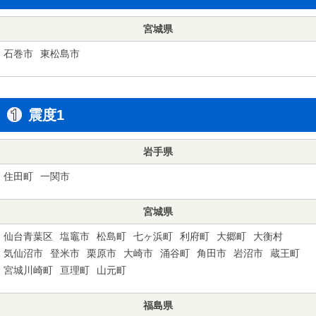
宮城県
石巻市
東松島市
震度1
岩手県
住田町
一関市
宮城県
仙台青葉区
塩竈市
松島町
七ヶ浜町
利府町
大郷町
大衡村
気仙沼市
登米市
栗原市
大崎市
涌谷町
角田市
岩沼市
蔵王町
宮城川崎町
亘理町
山元町
福島県