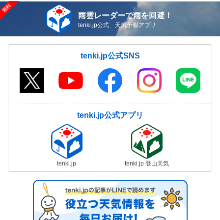
雨雲レーダーで雨を回避！
tenki.jp公式 天気予報アプリ
tenki.jp公式SNS
tenki.jp公式アプリ
tenki.jp
tenki.jp 登山天気