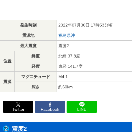
発生時刻
2022年07月30日 17時53分頃
震源地
福島県沖
最大震度
震度2
緯度
北緯 37.8度
位置
経度
東経 141.7度
マグニチュード
M4.1
震源
深さ
約60km
Twitter
Facebook
LINE
震度2