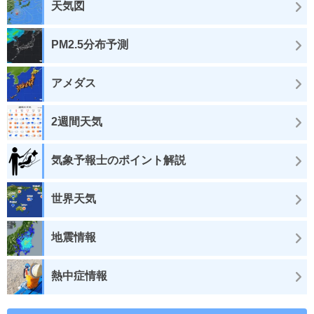
天気図
PM2.5分布予測
アメダス
2週間天気
気象予報士のポイント解説
世界天気
地震情報
熱中症情報