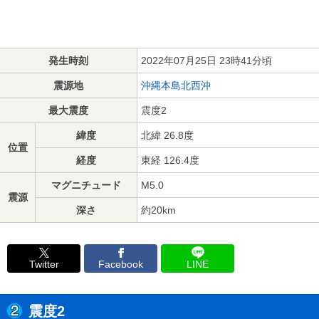
発生時刻
2022年07月25日 23時41分頃
震源地
沖縄本島北西沖
最大震度
震度2
緯度
北緯 26.8度
位置
経度
東経 126.4度
マグニチュード
M5.0
震源
深さ
約20km
Twitter
Facebook
LINE
震度2