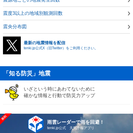
震度3以上の地域別観測回数
震央分布図
最新の地震情報を配信
tenki.jp公式X（旧Twitter）をご利用ください。
「知る防災」地震
いざという時にあわてないために
確かな情報と行動で防災力アップ
雨雲レーダーで雨を回避！
tenki.jp公式 天気予報アプリ