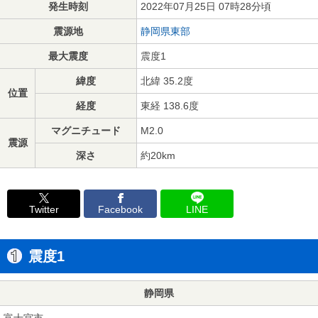
発生時刻
2022年07月25日 07時28分頃
震源地
静岡県東部
最大震度
震度1
緯度
北緯 35.2度
位置
経度
東経 138.6度
マグニチュード
M2.0
震源
深さ
約20km
Twitter
Facebook
LINE
震度1
静岡県
富士宮市