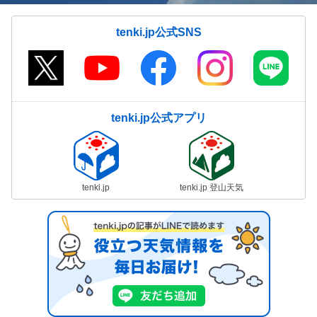
tenki.jp公式SNS
tenki.jp公式アプリ
tenki.jp
tenki.jp 登山天気