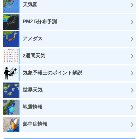
天気図
PM2.5分布予測
アメダス
2週間天気
気象予報士のポイント解説
世界天気
地震情報
熱中症情報