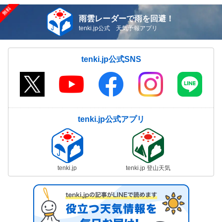
雨雲レーダーで雨を回避！
tenki.jp公式 天気予報アプリ
tenki.jp公式SNS
tenki.jp公式アプリ
tenki.jp
tenki.jp 登山天気