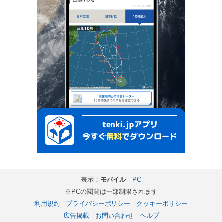
表示：
モバイル
｜
PC
※PCの閲覧は一部制限されます
利用規約
-
プライバシーポリシー
-
クッキーポリシー
広告掲載
-
お問い合わせ
-
ヘルプ