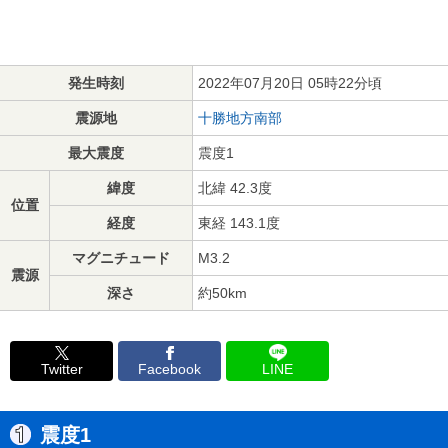
発生時刻
2022年07月20日 05時22分頃
震源地
十勝地方南部
最大震度
震度1
緯度
北緯 42.3度
位置
経度
東経 143.1度
マグニチュード
M3.2
震源
深さ
約50km
Twitter
Facebook
LINE
震度1