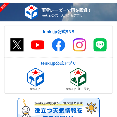
雨雲レーダーで雨を回避！
tenki.jp公式 天気予報アプリ
tenki.jp公式SNS
tenki.jp公式アプリ
tenki.jp
tenki.jp 登山天気