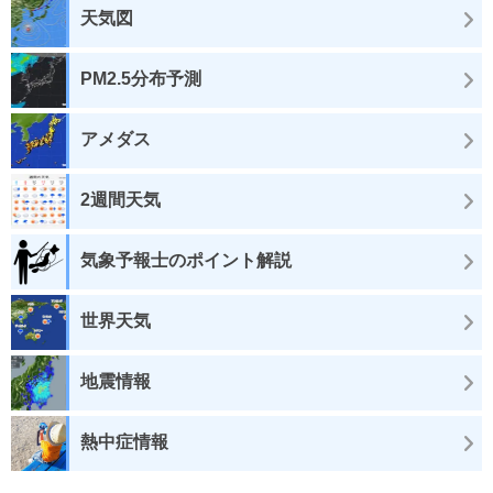
天気図
PM2.5分布予測
アメダス
2週間天気
気象予報士のポイント解説
世界天気
地震情報
熱中症情報