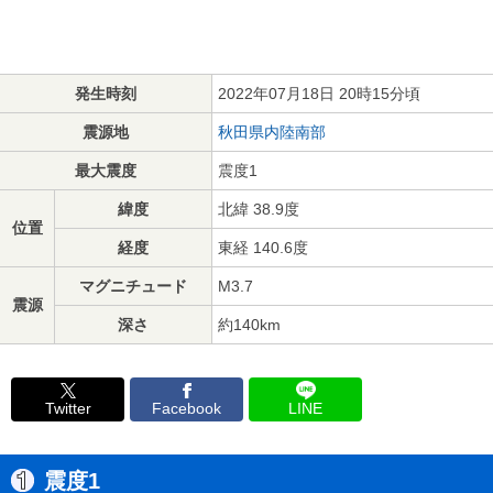
発生時刻
2022年07月18日 20時15分頃
震源地
秋田県内陸南部
最大震度
震度1
緯度
北緯 38.9度
位置
経度
東経 140.6度
マグニチュード
M3.7
震源
深さ
約140km
Twitter
Facebook
LINE
震度1