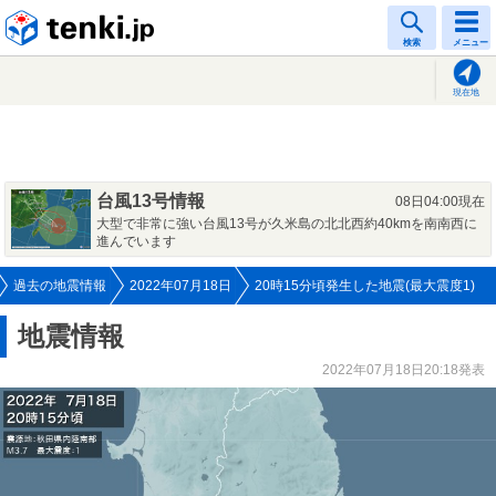
tenki.jp
検索
メニュー
現在地
台風13号情報
08日04:00現在
大型で非常に強い台風13号が久米島の北北西約40kmを南南西に
進んでいます
過去の地震情報
2022年07月18日
20時15分頃発生した地震(最大震度1)
地震情報
2022年07月18日20:18発表