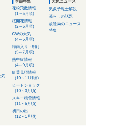
季節特集
天気ニュース
花粉飛散情報
気象予報士解説
(1～5月頃)
暮らしの話題
桜開花情報
放送局のニュース
(2～5月頃)
特集
GWの天気
(4～5月頃)
梅雨入り・明け
(5～7月頃)
熱中症情報
(4～9月頃)
紅葉見頃情報
天気
(10～11月頃)
ヒートショック
(10～3月頃)
スキー積雪情報
(11～5月頃)
初日の出
(12～1月頃)