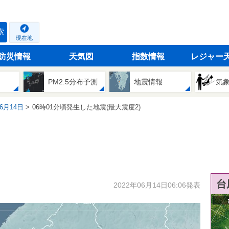
索
現在地
防災情報
天気図
指数情報
レジャー
PM2.5分布予測
地震情報
気
06月14日
06時01分頃発生した地震(最大震度2)
台
2022年06月14日06:06発表