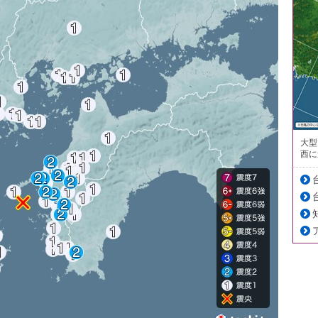
大型
西に