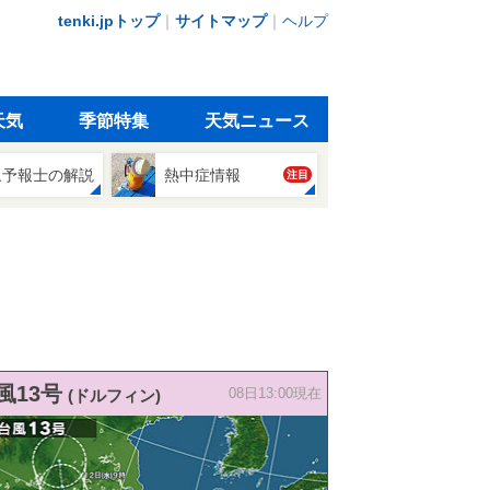
tenki.jpトップ
｜
サイトマップ
｜
ヘルプ
天気
季節特集
天気ニュース
象予報士の解説
熱中症情報
注目
風13号
(ドルフィン)
08日13:00現在