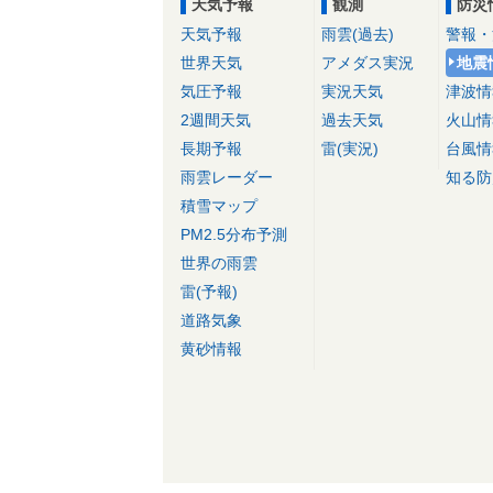
天気予報
観測
防災
天気予報
雨雲(過去)
警報・
世界天気
アメダス実況
地震
気圧予報
実況天気
津波情
2週間天気
過去天気
火山情
長期予報
雷(実況)
台風情
雨雲レーダー
知る防
積雪マップ
PM2.5分布予測
世界の雨雲
雷(予報)
道路気象
黄砂情報