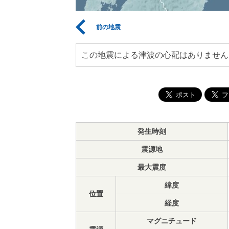
前の地震
この地震による津波の心配はありません
発生時刻
震源地
最大震度
緯度
位置
経度
マグニチュード