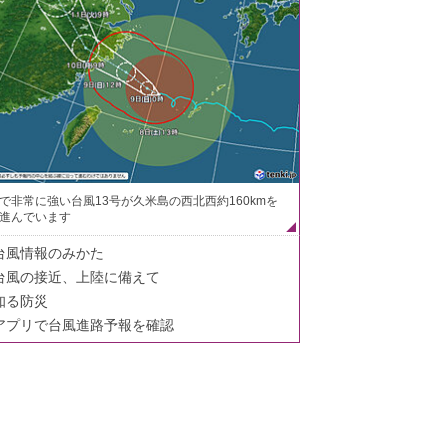
で非常に強い台風13号が久米島の西北西約160kmを
進んでいます
台風情報のみかた
台風の接近、上陸に備えて
知る防災
アプリで台風進路予報を確認