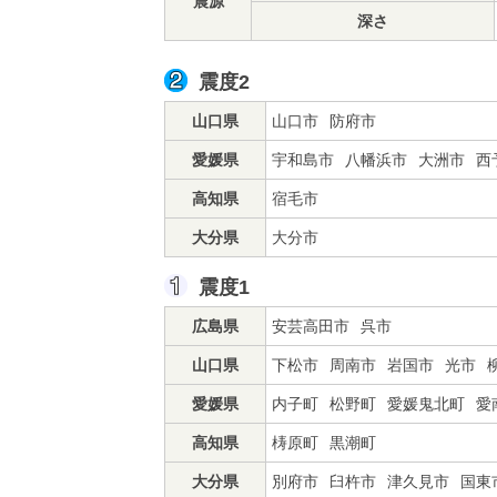
震源
深さ
震度2
山口県
山口市
防府市
愛媛県
宇和島市
八幡浜市
大洲市
西
高知県
宿毛市
大分県
大分市
震度1
広島県
安芸高田市
呉市
山口県
下松市
周南市
岩国市
光市
愛媛県
内子町
松野町
愛媛鬼北町
愛
高知県
梼原町
黒潮町
大分県
別府市
臼杵市
津久見市
国東