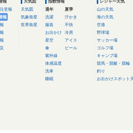
情報
天気図
指数情報
レジャー天気
注意報
天気図
通年
夏季
山の天気
情報
気象衛星
洗濯
汗かき
海の天気
報
世界衛星
服装
不快
空港
報
お出かけ
冷房
野球場
報
星空
アイス
サッカー場
災
傘
ビール
ゴルフ場
紫外線
キャンプ場
体感温度
競馬・競艇・競輪
洗車
釣り
睡眠
お出かけスポット