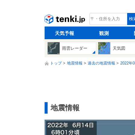
tenki.jp
検
天気予報
観測
雨雲レーダー
天気図
トップ
地震情報
過去の地震情報
2022年
地震情報