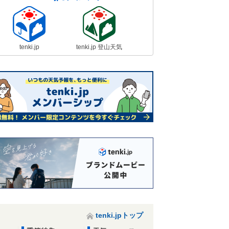
tenki.jp
tenki.jp 登山天気
tenki.jpトップ