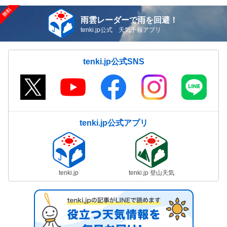
雨雲レーダーで雨を回避！
tenki.jp公式 天気予報アプリ
tenki.jp公式SNS
tenki.jp公式アプリ
tenki.jp
tenki.jp 登山天気