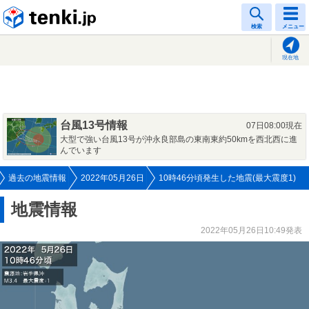
tenki.jp
検索
メニュー
現在地
台風13号情報
07日08:00現在
大型で強い台風13号が沖永良部島の東南東約50kmを西北西に進
んでいます
過去の地震情報
2022年05月26日
10時46分頃発生した地震(最大震度1)
地震情報
2022年05月26日10:49発表