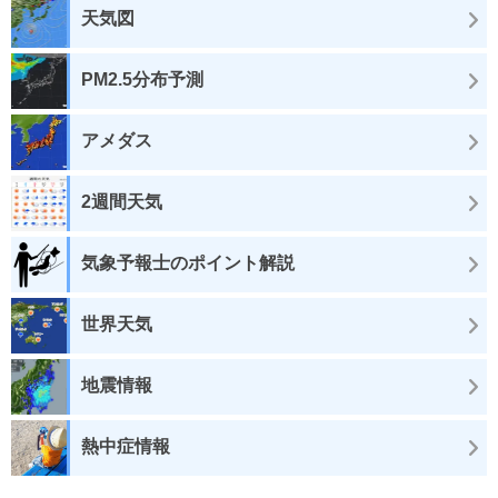
天気図
PM2.5分布予測
アメダス
2週間天気
気象予報士のポイント解説
世界天気
地震情報
熱中症情報