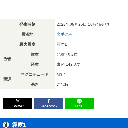
発生時刻
2022年05月26日 10時46分頃
震源地
岩手県沖
最大震度
震度1
緯度
北緯 40.2度
位置
経度
東経 142.3度
マグニチュード
M3.4
震源
深さ
約40km
Twitter
Facebook
LINE
震度1