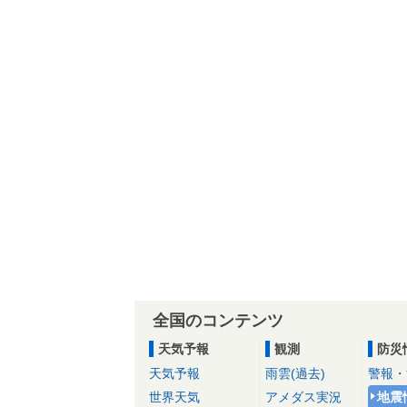
全国のコンテンツ
天気予報
観測
防災
天気予報
雨雲(過去)
警報・
世界天気
アメダス実況
地震