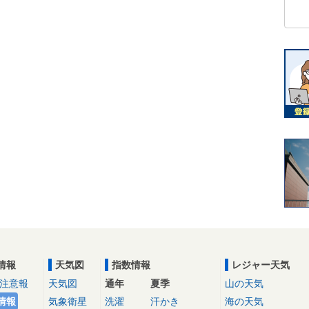
情報
天気図
指数情報
レジャー天気
注意報
天気図
通年
夏季
山の天気
情報
気象衛星
洗濯
汗かき
海の天気