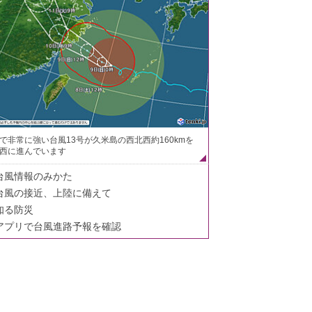
で非常に強い台風13号が久米島の西北西約160kmを
西に進んでいます
台風情報のみかた
台風の接近、上陸に備えて
知る防災
アプリで台風進路予報を確認