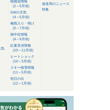
桜開花情報
放送局のニュース
(2～5月頃)
特集
GWの天気
(4～5月頃)
梅雨入り・明け
(5～7月頃)
熱中症情報
(4～9月頃)
紅葉見頃情報
天気
(10～11月頃)
ヒートショック
(10～3月頃)
スキー積雪情報
(11～5月頃)
初日の出
(12～1月頃)