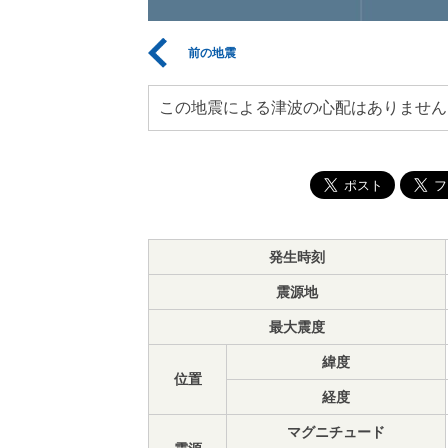
前の地震
この地震による津波の心配はありません
発生時刻
震源地
最大震度
緯度
位置
経度
マグニチュード