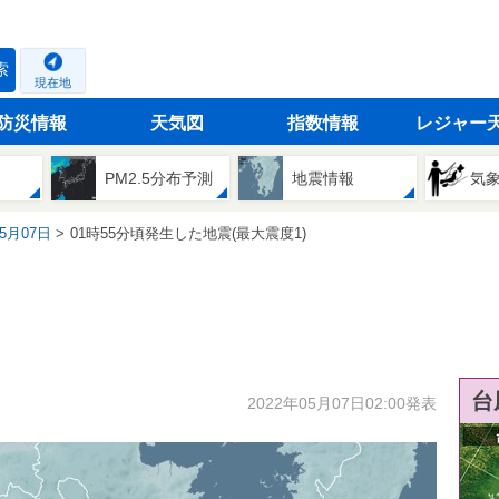
索
現在地
防災情報
天気図
指数情報
レジャー
PM2.5分布予測
地震情報
気
05月07日
01時55分頃発生した地震(最大震度1)
台
2022年05月07日02:00発表