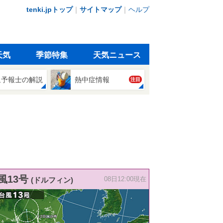
tenki.jpトップ
｜
サイトマップ
｜
ヘルプ
天気
季節特集
天気ニュース
象予報士の解説
熱中症情報
注目
風13号
(ドルフィン)
08日12:00現在