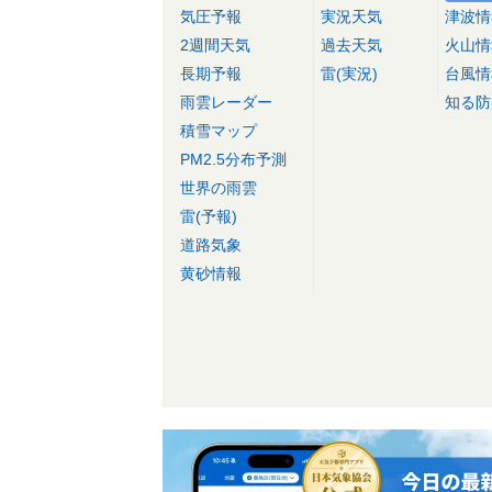
気圧予報
実況天気
津波情
2週間天気
過去天気
火山情
長期予報
雷(実況)
台風情
雨雲レーダー
知る防
積雪マップ
PM2.5分布予測
世界の雨雲
雷(予報)
道路気象
黄砂情報