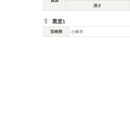
震源
深さ
震度1
宮崎県
小林市