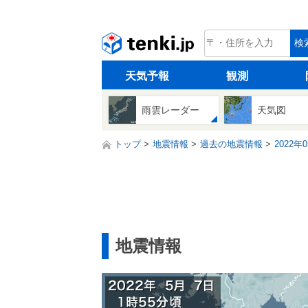
tenki.jp
検
天気予報
観測
雨雲レーダー
天気図
トップ
地震情報
過去の地震情報
2022年
地震情報