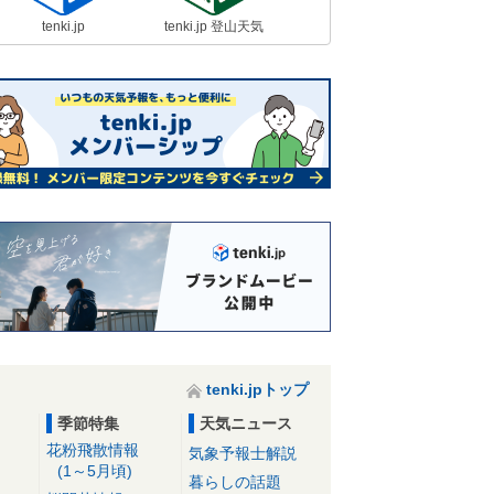
tenki.jp
tenki.jp 登山天気
tenki.jpトップ
季節特集
天気ニュース
花粉飛散情報
気象予報士解説
(1～5月頃)
暮らしの話題