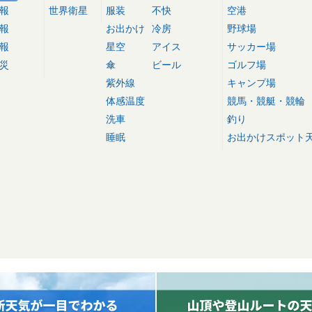
報
世界衛星
服装
不快
空港
報
お出かけ
冷房
野球場
報
星空
アイス
サッカー場
災
傘
ビール
ゴルフ場
紫外線
キャンプ場
体感温度
競馬・競艇・競輪
洗車
釣り
睡眠
お出かけスポット