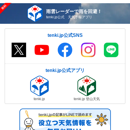
雨雲レーダーで雨を回避！
tenki.jp公式 天気予報アプリ
tenki.jp公式SNS
tenki.jp公式アプリ
tenki.jp
tenki.jp 登山天気