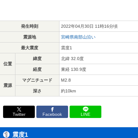
発生時刻
2022年04月30日 11時16分頃
震源地
宮崎県南部山沿い
最大震度
震度1
緯度
北緯 32.0度
位置
経度
東経 130.9度
マグニチュード
M2.8
震源
深さ
約10km
Twitter
Facebook
LINE
震度1