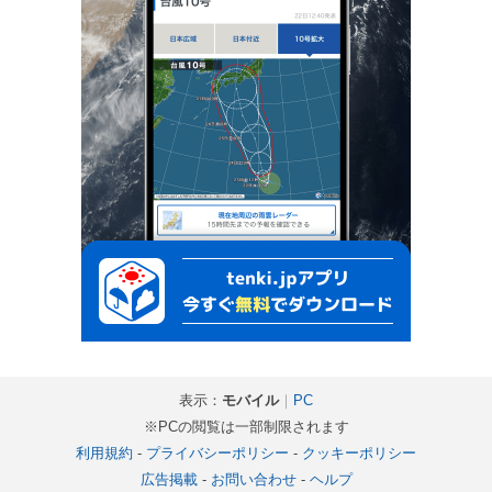
表示：
モバイル
｜
PC
※PCの閲覧は一部制限されます
利用規約
-
プライバシーポリシー
-
クッキーポリシー
広告掲載
-
お問い合わせ
-
ヘルプ