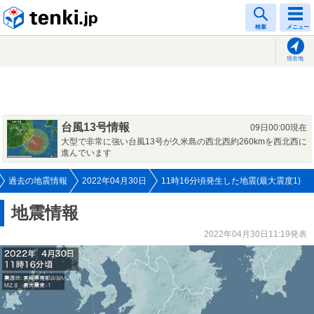
tenki.jp
検索
メニュー
現在地
台風13号情報
09日00:00現在
大型で非常に強い台風13号が久米島の西北西約260kmを西北西に
進んでいます
過去の地震情報
2022年04月30日
11時16分頃発生した地震(最大震度1)
地震情報
2022年04月30日11:19発表