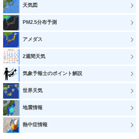
天気図
PM2.5分布予測
アメダス
2週間天気
気象予報士のポイント解説
世界天気
地震情報
熱中症情報