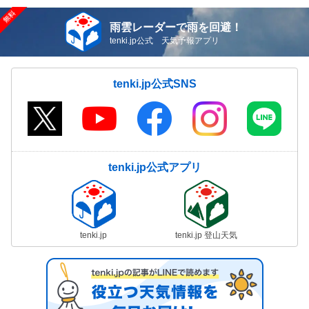
雨雲レーダーで雨を回避！
tenki.jp公式 天気予報アプリ
tenki.jp公式SNS
tenki.jp公式アプリ
tenki.jp
tenki.jp 登山天気