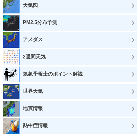
天気図
PM2.5分布予測
アメダス
2週間天気
気象予報士のポイント解説
世界天気
地震情報
熱中症情報