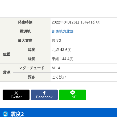
発生時刻
2022年04月26日 15時41分頃
震源地
釧路地方北部
最大震度
震度2
緯度
北緯 43.6度
位置
経度
東経 144.4度
マグニチュード
M1.4
震源
深さ
ごく浅い
Twitter
Facebook
LINE
震度2