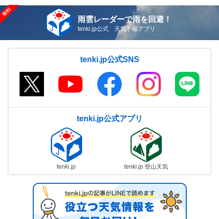
雨雲レーダーで雨を回避！
tenki.jp公式 天気予報アプリ
tenki.jp公式SNS
tenki.jp公式アプリ
tenki.jp
tenki.jp 登山天気