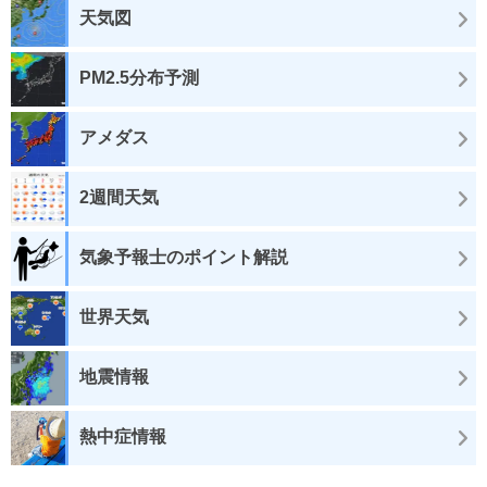
天気図
PM2.5分布予測
アメダス
2週間天気
気象予報士のポイント解説
世界天気
地震情報
熱中症情報