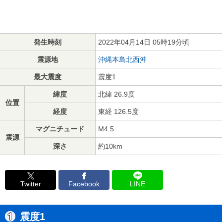
発生時刻
2022年04月14日 05時19分頃
震源地
沖縄本島北西沖
最大震度
震度1
緯度
北緯 26.9度
位置
経度
東経 126.5度
マグニチュード
M4.5
震源
深さ
約10km
Twitter
Facebook
LINE
震度1