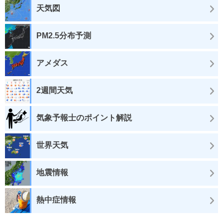
天気図
PM2.5分布予測
アメダス
2週間天気
気象予報士のポイント解説
世界天気
地震情報
熱中症情報