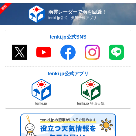
雨雲レーダーで雨を回避！
tenki.jp公式 天気予報アプリ
tenki.jp公式SNS
tenki.jp公式アプリ
tenki.jp
tenki.jp 登山天気