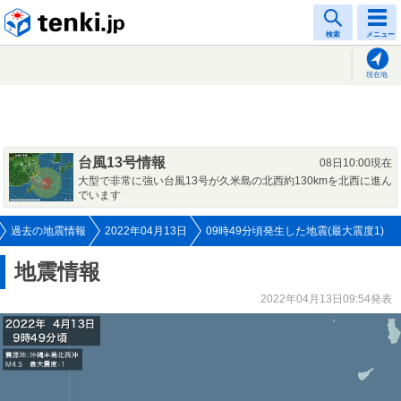
tenki.jp
検索
メニュー
現在地
台風13号情報
08日10:00現在
大型で非常に強い台風13号が久米島の北西約130kmを北西に進ん
でいます
過去の地震情報
2022年04月13日
09時49分頃発生した地震(最大震度1)
地震情報
2022年04月13日09:54発表