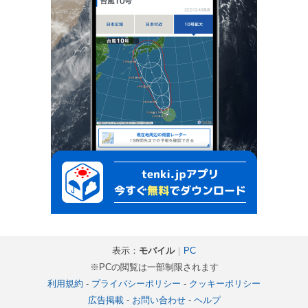
表示：
モバイル
｜
PC
※PCの閲覧は一部制限されます
利用規約
-
プライバシーポリシー
-
クッキーポリシー
広告掲載
-
お問い合わせ
-
ヘルプ