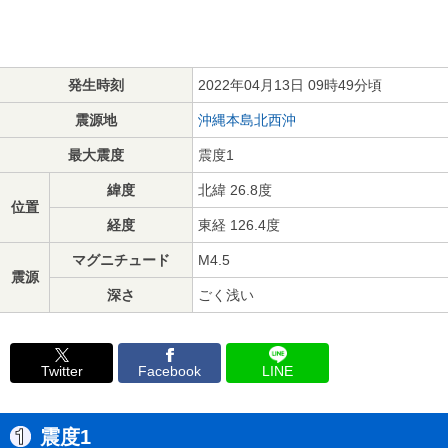
発生時刻
2022年04月13日 09時49分頃
震源地
沖縄本島北西沖
最大震度
震度1
緯度
北緯 26.8度
位置
経度
東経 126.4度
マグニチュード
M4.5
震源
深さ
ごく浅い
Twitter
Facebook
LINE
震度1