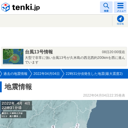
tenki.jp
検索
メニュー
現在地
台風13号情報
08日20:00現在
大型で非常に強い台風13号が久米島の西北西約200kmを西に進ん
でいます
過去の地震情報
2022年04月04日
22時31分頃発生した地震(最大震度2)
地震情報
2022年04月04日22:35発表