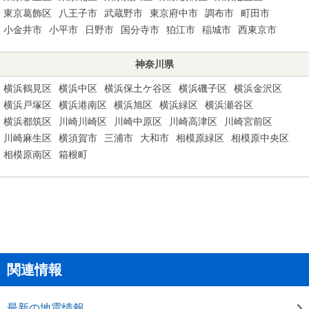
東京葛飾区
八王子市
武蔵野市
東京府中市
調布市
町田市
小金井市
小平市
日野市
国分寺市
狛江市
稲城市
西東京市
神奈川県
横浜鶴見区
横浜中区
横浜保土ケ谷区
横浜磯子区
横浜金沢区
横浜戸塚区
横浜港南区
横浜旭区
横浜緑区
横浜瀬谷区
横浜都筑区
川崎川崎区
川崎中原区
川崎高津区
川崎宮前区
川崎麻生区
横須賀市
三浦市
大和市
相模原緑区
相模原中央区
相模原南区
箱根町
関連情報
最新の地震情報