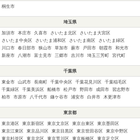
桐生市
埼玉県
加須市
本庄市
久喜市
さいたま北区
さいたま大宮区
さいたま中央区
さいたま浦和区
さいたま南区
さいたま緑区
川口市
春日部市
狭山市
草加市
蕨市
戸田市
朝霞市
和光市
新座市
八潮市
富士見市
三郷市
吉川市
埼玉三芳町
宮代町
千葉県
東金市
山武市
長南町
千葉中央区
千葉花見川区
千葉稲毛区
千葉緑区
千葉美浜区
船橋市
松戸市
野田市
成田市
習志野市
柏市
市原市
八千代市
鎌ケ谷市
浦安市
白井市
木更津市
東京都
東京港区
東京新宿区
東京文京区
東京台東区
東京墨田区
東京江東区
東京品川区
東京目黒区
東京世田谷区
東京中野区
東京杉並区
東京北区
東京荒川区
東京板橋区
東京足立区