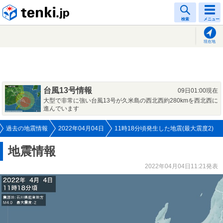
tenki.jp
検索
メニュー
現在地
台風13号情報
09日01:00現在
大型で非常に強い台風13号が久米島の西北西約280kmを西北西に
進んでいます
過去の地震情報
2022年04月04日
11時18分頃発生した地震(最大震度2)
地震情報
2022年04月04日11:21発表