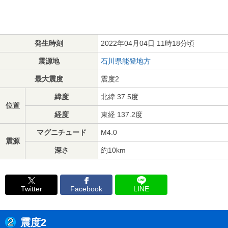
発生時刻
2022年04月04日 11時18分頃
震源地
石川県能登地方
最大震度
震度2
緯度
北緯 37.5度
位置
経度
東経 137.2度
マグニチュード
M4.0
震源
深さ
約10km
Twitter
Facebook
LINE
震度2