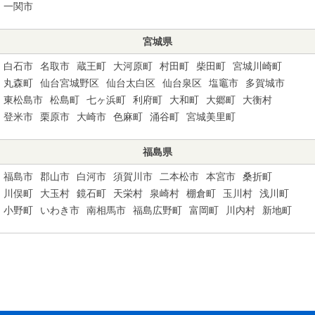
一関市
宮城県
白石市
名取市
蔵王町
大河原町
村田町
柴田町
宮城川崎町
丸森町
仙台宮城野区
仙台太白区
仙台泉区
塩竈市
多賀城市
東松島市
松島町
七ヶ浜町
利府町
大和町
大郷町
大衡村
登米市
栗原市
大崎市
色麻町
涌谷町
宮城美里町
福島県
福島市
郡山市
白河市
須賀川市
二本松市
本宮市
桑折町
川俣町
大玉村
鏡石町
天栄村
泉崎村
棚倉町
玉川村
浅川町
小野町
いわき市
南相馬市
福島広野町
富岡町
川内村
新地町