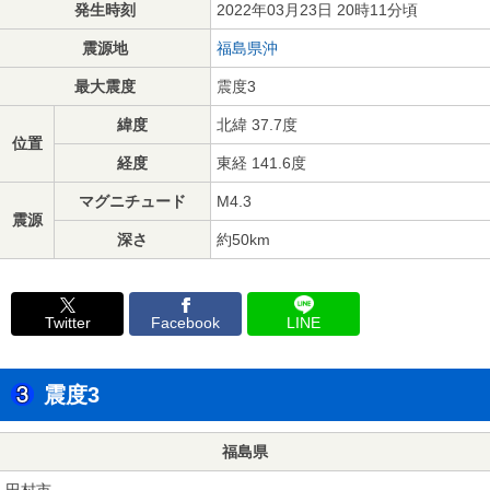
発生時刻
2022年03月23日 20時11分頃
震源地
福島県沖
最大震度
震度3
緯度
北緯 37.7度
位置
経度
東経 141.6度
マグニチュード
M4.3
震源
深さ
約50km
Twitter
Facebook
LINE
震度3
福島県
田村市