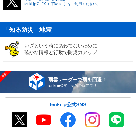
tenki.jp公式X（旧Twitter）をご利用ください。
「知る防災」地震
いざという時にあわてないために
確かな情報と行動で防災力アップ
雨雲レーダーで雨を回避！
tenki.jp公式 天気予報アプリ
tenki.jp公式SNS