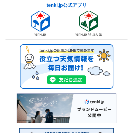
tenki.jp公式アプリ
tenki.jp
tenki.jp 登山天気