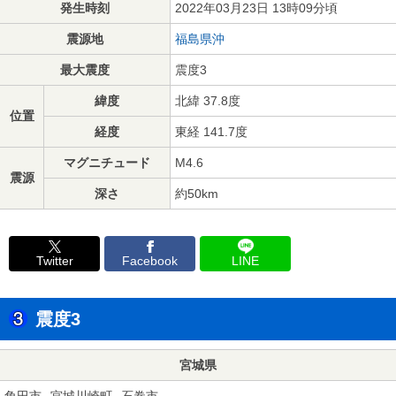
発生時刻
2022年03月23日 13時09分頃
震源地
福島県沖
最大震度
震度3
緯度
北緯 37.8度
位置
経度
東経 141.7度
マグニチュード
M4.6
震源
深さ
約50km
Twitter
Facebook
LINE
震度3
宮城県
角田市
宮城川崎町
石巻市