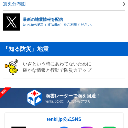
震央分布図
最新の地震情報を配信
tenki.jp公式X（旧Twitter）をご利用ください。
「知る防災」地震
いざという時にあわてないために
確かな情報と行動で防災力アップ
雨雲レーダーで雨を回避！
tenki.jp公式 天気予報アプリ
tenki.jp公式SNS