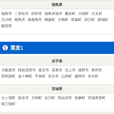
福島県
福島市
二本松市
田村市
福島伊達市
桑折町
川俣町
大玉村
玉川村
相馬市
南相馬市
楢葉町
大熊町
双葉町
浪江町
新地町
飯舘村
震度1
岩手県
大船渡市
陸前高田市
釜石市
花巻市
北上市
遠野市
奥州市
西和賀町
金ケ崎町
平泉町
宮古市
山田町
盛岡市
矢巾町
宮城県
七ヶ宿町
富谷市
大和町
女川町
気仙沼市
色麻町
宮城美里町
南三陸町