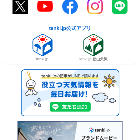
tenki.jp公式アプリ
tenki.jp
tenki.jp 登山天気