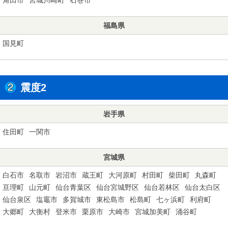
福島県
国見町
震度2
岩手県
住田町
一関市
宮城県
白石市
名取市
岩沼市
蔵王町
大河原町
村田町
柴田町
丸森町
亘理町
山元町
仙台青葉区
仙台宮城野区
仙台若林区
仙台太白区
仙台泉区
塩竈市
多賀城市
東松島市
松島町
七ヶ浜町
利府町
大郷町
大衡村
登米市
栗原市
大崎市
宮城加美町
涌谷町