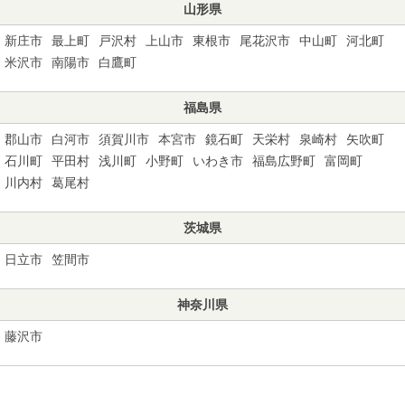
山形県
新庄市
最上町
戸沢村
上山市
東根市
尾花沢市
中山町
河北町
米沢市
南陽市
白鷹町
福島県
郡山市
白河市
須賀川市
本宮市
鏡石町
天栄村
泉崎村
矢吹町
石川町
平田村
浅川町
小野町
いわき市
福島広野町
富岡町
川内村
葛尾村
茨城県
日立市
笠間市
神奈川県
藤沢市