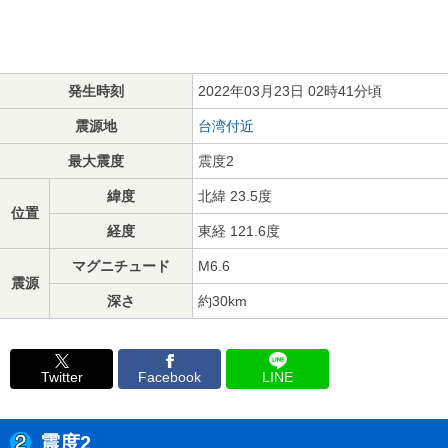
発生時刻
2022年03月23日 02時41分頃
震源地
台湾付近
最大震度
震度2
緯度
北緯 23.5度
位置
経度
東経 121.6度
マグニチュード
M6.6
震源
深さ
約30km
Twitter
Facebook
LINE
震度2