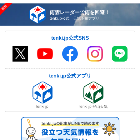
雨雲レーダーで雨を回避！
tenki.jp公式 天気予報アプリ
tenki.jp公式SNS
tenki.jp公式アプリ
tenki.jp
tenki.jp 登山天気