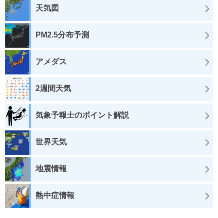
天気図
PM2.5分布予測
アメダス
2週間天気
気象予報士のポイント解説
世界天気
地震情報
熱中症情報