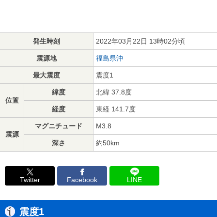
発生時刻
2022年03月22日 13時02分頃
震源地
福島県沖
最大震度
震度1
緯度
北緯 37.8度
位置
経度
東経 141.7度
マグニチュード
M3.8
震源
深さ
約50km
Twitter
Facebook
LINE
震度1