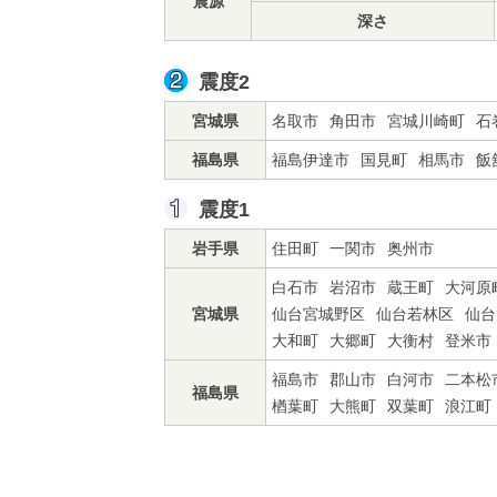
震源
深さ
震度2
宮城県
名取市
角田市
宮城川崎町
石
福島県
福島伊達市
国見町
相馬市
飯
震度1
岩手県
住田町
一関市
奥州市
白石市
岩沼市
蔵王町
大河原
宮城県
仙台宮城野区
仙台若林区
仙台
大和町
大郷町
大衡村
登米市
福島市
郡山市
白河市
二本松
福島県
楢葉町
大熊町
双葉町
浪江町