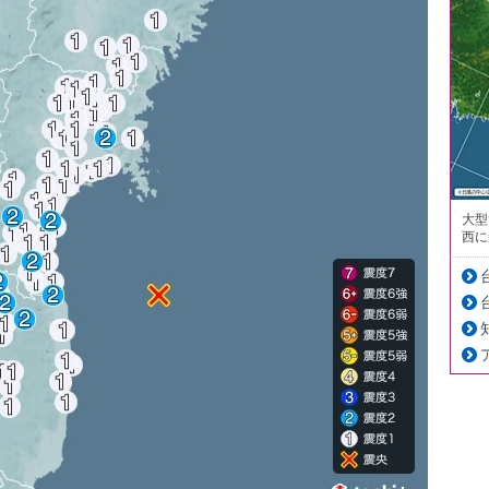
大型
西に