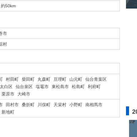
約50km
巻市
舘村
町
村田町
柴田町
丸森町
亘理町
山元町
仙台青葉区
太白区
仙台泉区
塩竈市
東松島市
松島町
利府町
栗原市
大崎市
市
田村市
桑折町
川俣町
天栄村
小野町
南相馬市
2
新地町