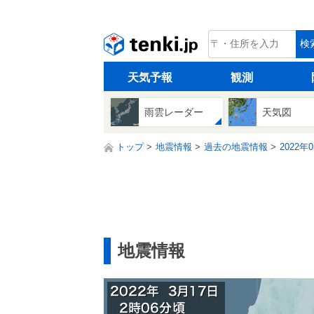
tenki.jp
検
天気予報
観測
雨雲レーダー
天気図
トップ
地震情報
過去の地震情報
2022年
地震情報