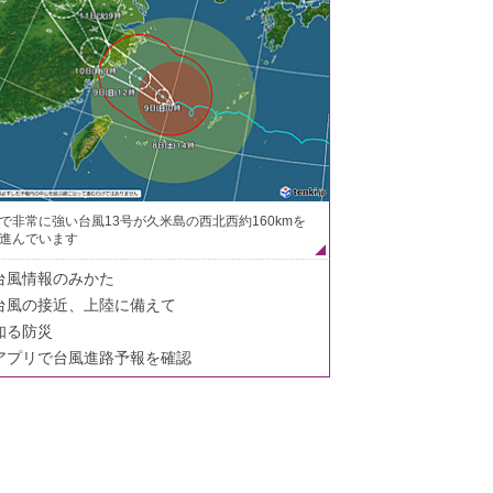
で非常に強い台風13号が久米島の西北西約160kmを
進んでいます
台風情報のみかた
台風の接近、上陸に備えて
知る防災
アプリで台風進路予報を確認