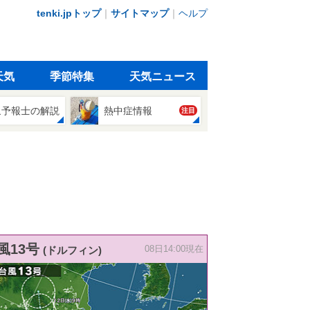
tenki.jpトップ
｜
サイトマップ
｜
ヘルプ
天気
季節特集
天気ニュース
象予報士の解説
熱中症情報
注目
風13号
(ドルフィン)
08日14:00現在