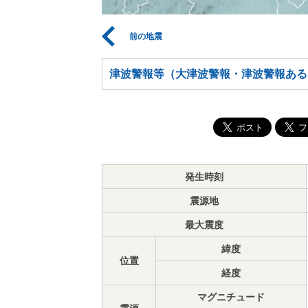
前の地震
津波警報等（大津波警報・津波警報ある
発生時刻
震源地
最大震度
緯度
位置
経度
マグニチュード