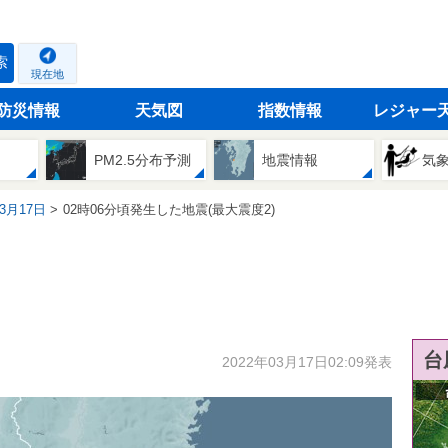
索
現在地
防災情報
天気図
指数情報
レジャー
PM2.5分布予測
地震情報
気
03月17日
02時06分頃発生した地震(最大震度2)
台
2022年03月17日02:09発表