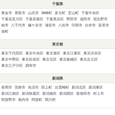
千葉県
東金市
香取市
山武市
神崎町
多古町
芝山町
千葉中央区
千葉花見川区
千葉若葉区
千葉美浜区
野田市
成田市
習志野市
柏市
八千代市
鎌ケ谷市
浦安市
八街市
印西市
白井市
富里市
栄町
東京都
東京千代田区
東京中央区
東京港区
東京江東区
東京渋谷区
東京中野区
東京杉並区
東京北区
東京板橋区
東京足立区
東京江戸川区
調布市
新潟県
長岡市
見附市
魚沼市
田上町
出雲崎町
新潟北区
新潟東区
新潟江南区
新潟秋葉区
新潟南区
新潟西区
新発田市
村上市
阿賀野市
胎内市
阿賀町
関川村