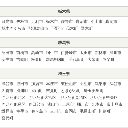
栃木県
日光市
矢板市
足利市
栃木市
佐野市
鹿沼市
小山市
真岡市
栃木さくら市
那須烏山市
下野市
茂木町
野木町
群馬県
沼田市
前橋市
高崎市
桐生市
伊勢崎市
太田市
館林市
渋川市
安中市
吉岡町
板倉町
群馬明和町
千代田町
大泉町
邑楽町
埼玉県
熊谷市
行田市
加須市
本庄市
東松山市
羽生市
鴻巣市
深谷市
久喜市
滑川町
嵐山町
吉見町
ときがわ町
埼玉美里町
さいたま北区
さいたま大宮区
さいたま見沼区
さいたま中央区
さいたま緑区
春日部市
狭山市
上尾市
桶川市
北本市
富士見市
坂戸市
幸手市
鶴ヶ島市
吉川市
白岡市
毛呂山町
川島町
宮代町