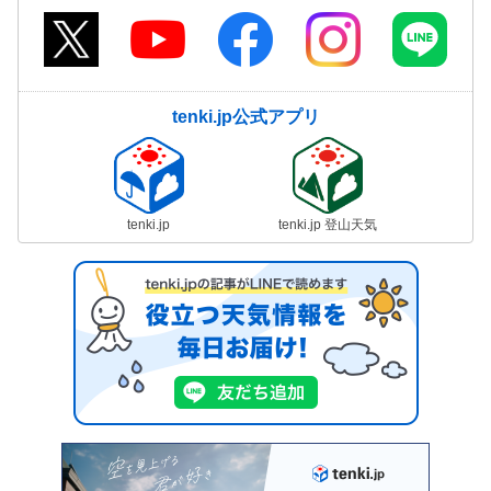
tenki.jp公式アプリ
tenki.jp
tenki.jp 登山天気