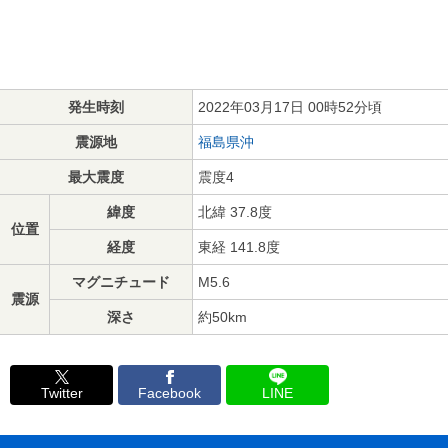
発生時刻
2022年03月17日 00時52分頃
震源地
福島県沖
最大震度
震度4
緯度
北緯 37.8度
位置
経度
東経 141.8度
マグニチュード
M5.6
震源
深さ
約50km
Twitter
Facebook
LINE