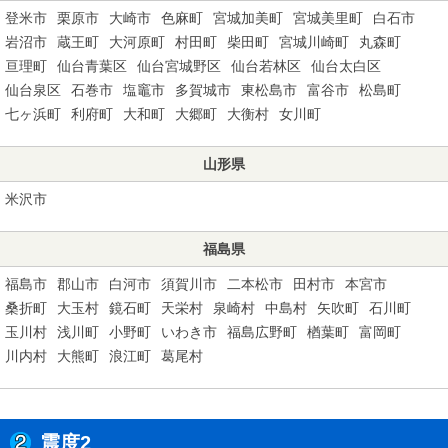
登米市
栗原市
大崎市
色麻町
宮城加美町
宮城美里町
白石市
岩沼市
蔵王町
大河原町
村田町
柴田町
宮城川崎町
丸森町
亘理町
仙台青葉区
仙台宮城野区
仙台若林区
仙台太白区
仙台泉区
石巻市
塩竈市
多賀城市
東松島市
富谷市
松島町
七ヶ浜町
利府町
大和町
大郷町
大衡村
女川町
山形県
米沢市
福島県
福島市
郡山市
白河市
須賀川市
二本松市
田村市
本宮市
桑折町
大玉村
鏡石町
天栄村
泉崎村
中島村
矢吹町
石川町
玉川村
浅川町
小野町
いわき市
福島広野町
楢葉町
富岡町
川内村
大熊町
浪江町
葛尾村
震度2