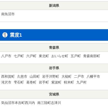
新潟県
南魚沼市
震度1
青森県
八戸市
七戸町
六戸町
東北町
おいらせ町
五戸町
青森南部町
岩手県
西和賀町
久慈市
山田町
岩手洋野町
大槌町
二戸市
八幡平市
滝沢市
雫石町
葛巻町
岩手町
紫波町
軽米町
九戸村
宮城県
気仙沼市本吉町西川内
南三陸町志津川