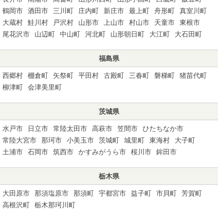
鶴岡市
酒田市
三川町
庄内町
新庄市
最上町
舟形町
真室川町
大蔵村
鮭川村
戸沢村
山形市
上山市
村山市
天童市
東根市
尾花沢市
山辺町
中山町
河北町
山形朝日町
大江町
大石田町
福島県
西郷村
棚倉町
矢祭町
平田村
古殿町
三春町
磐梯町
猪苗代町
柳津町
会津美里町
茨城県
水戸市
日立市
常陸太田市
高萩市
笠間市
ひたちなか市
常陸大宮市
那珂市
小美玉市
茨城町
城里町
東海村
大子町
土浦市
石岡市
筑西市
かすみがうら市
桜川市
鉾田市
栃木県
大田原市
那須塩原市
那須町
宇都宮市
益子町
市貝町
芳賀町
高根沢町
栃木那珂川町