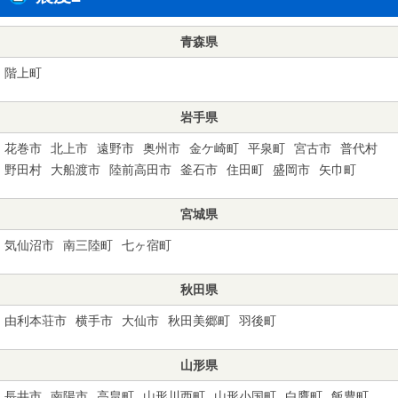
青森県
階上町
岩手県
花巻市
北上市
遠野市
奥州市
金ケ崎町
平泉町
宮古市
普代村
野田村
大船渡市
陸前高田市
釜石市
住田町
盛岡市
矢巾町
宮城県
気仙沼市
南三陸町
七ヶ宿町
秋田県
由利本荘市
横手市
大仙市
秋田美郷町
羽後町
山形県
長井市
南陽市
高畠町
山形川西町
山形小国町
白鷹町
飯豊町