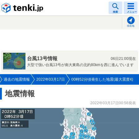
tenki.jp
検索
メニュー
現在地
台風13号情報
06日21:00現在
大型で強い台風13号が南大東島の北約80kmを西に進んでいます
過去の地震情報
2022年03月17日
00時52分頃発生した地震(最大震度4)
地震情報
2022年03月17日00:56発表