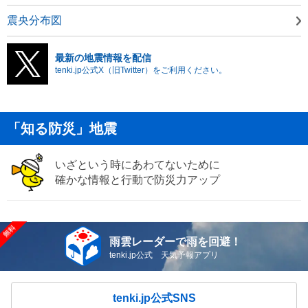
震央分布図
最新の地震情報を配信
tenki.jp公式X（旧Twitter）をご利用ください。
「知る防災」地震
いざという時にあわてないために
確かな情報と行動で防災力アップ
雨雲レーダーで雨を回避！
tenki.jp公式 天気予報アプリ
tenki.jp公式SNS