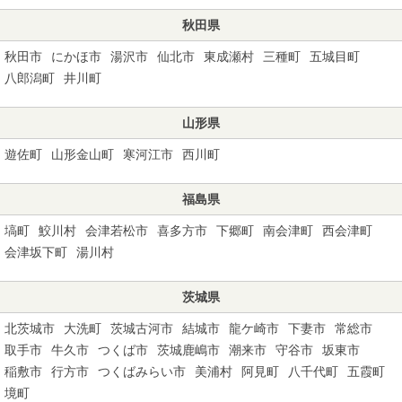
秋田県
秋田市
にかほ市
湯沢市
仙北市
東成瀬村
三種町
五城目町
八郎潟町
井川町
山形県
遊佐町
山形金山町
寒河江市
西川町
福島県
塙町
鮫川村
会津若松市
喜多方市
下郷町
南会津町
西会津町
会津坂下町
湯川村
茨城県
北茨城市
大洗町
茨城古河市
結城市
龍ケ崎市
下妻市
常総市
取手市
牛久市
つくば市
茨城鹿嶋市
潮来市
守谷市
坂東市
稲敷市
行方市
つくばみらい市
美浦村
阿見町
八千代町
五霞町
境町