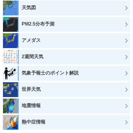
天気図
PM2.5分布予測
アメダス
2週間天気
気象予報士のポイント解説
世界天気
地震情報
熱中症情報