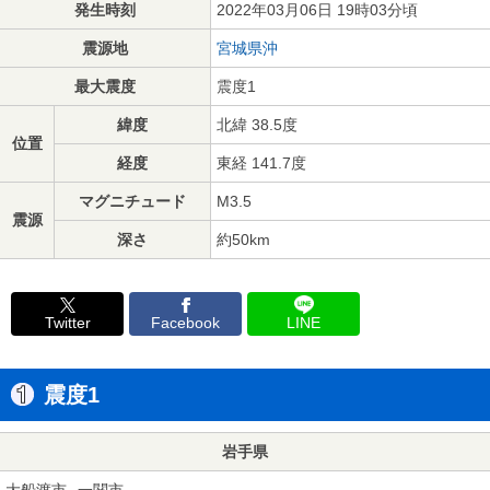
発生時刻
2022年03月06日 19時03分頃
震源地
宮城県沖
最大震度
震度1
緯度
北緯 38.5度
位置
経度
東経 141.7度
マグニチュード
M3.5
震源
深さ
約50km
Twitter
Facebook
LINE
震度1
岩手県
大船渡市
一関市