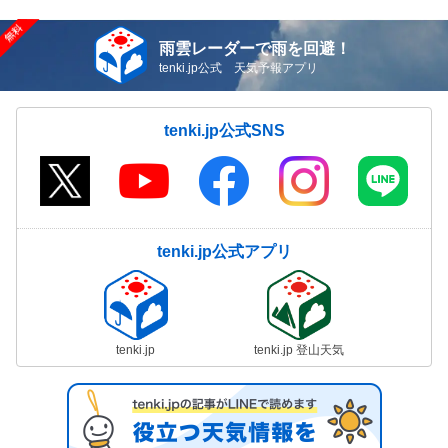
雨雲レーダーで雨を回避！
tenki.jp公式 天気予報アプリ
tenki.jp公式SNS
tenki.jp公式アプリ
tenki.jp
tenki.jp 登山天気