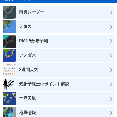
雨雲レーダー
天気図
PM2.5分布予測
アメダス
2週間天気
気象予報士のポイント解説
世界天気
地震情報