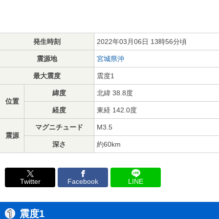
発生時刻
2022年03月06日 13時56分頃
震源地
宮城県沖
最大震度
震度1
緯度
北緯 38.8度
位置
経度
東経 142.0度
マグニチュード
M3.5
震源
深さ
約60km
Twitter
Facebook
LINE
震度1