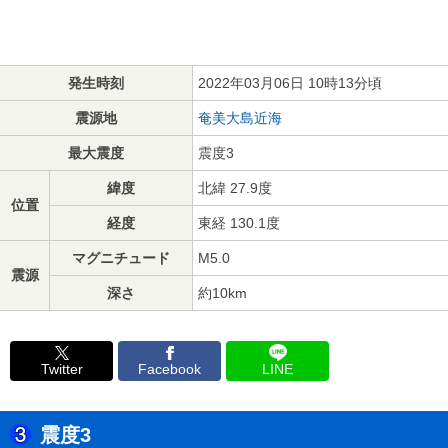
発生時刻
2022年03月06日 10時13分頃
震源地
奄美大島近海
最大震度
震度3
緯度
北緯 27.9度
位置
経度
東経 130.1度
マグニチュード
M5.0
震源
深さ
約10km
Twitter
Facebook
LINE
震度3