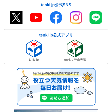
tenki.jp公式SNS
tenki.jp公式アプリ
tenki.jp
tenki.jp 登山天気