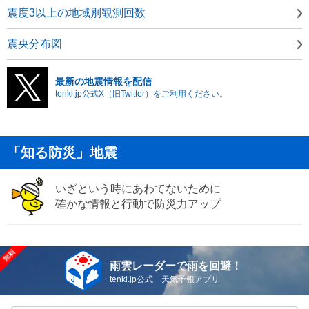
震度3以上の地域別観測回数
震央分布図
最新の地震情報を配信
tenki.jp公式X（旧Twitter）をご利用ください。
「知る防災」地震
いざという時にあわてないために
確かな情報と行動で防災力アップ
雨雲レーダーで雨を回避！
tenki.jp公式 天気予報アプリ