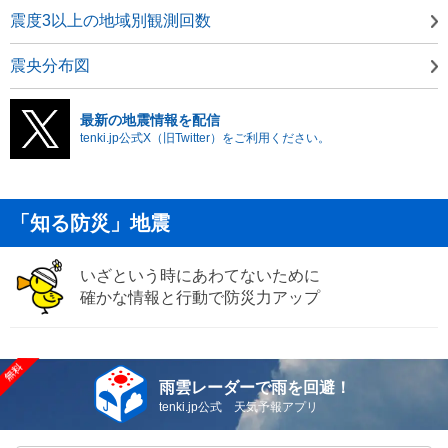
震度3以上の地域別観測回数
震央分布図
最新の地震情報を配信
tenki.jp公式X（旧Twitter）をご利用ください。
「知る防災」地震
いざという時にあわてないために
確かな情報と行動で防災力アップ
雨雲レーダーで雨を回避！
tenki.jp公式 天気予報アプリ