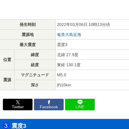
発生時刻
2022年03月06日 10時13分頃
震源地
奄美大島近海
最大震度
震度3
緯度
北緯 27.9度
位置
経度
東経 130.1度
マグニチュード
M5.0
震源
深さ
約10km
Twitter
Facebook
LINE
震度3