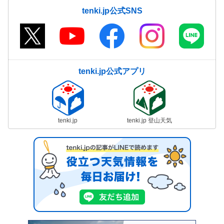
tenki.jp公式SNS
tenki.jp公式アプリ
tenki.jp
tenki.jp 登山天気