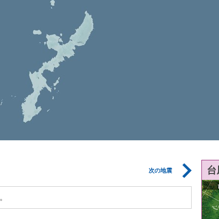
台
次の地震
。