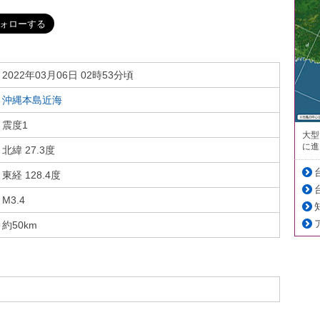
2022年03月06日 02時53分頃
沖縄本島近海
震度1
大型
に進
北緯 27.3度
東経 128.4度
M3.4
約50km