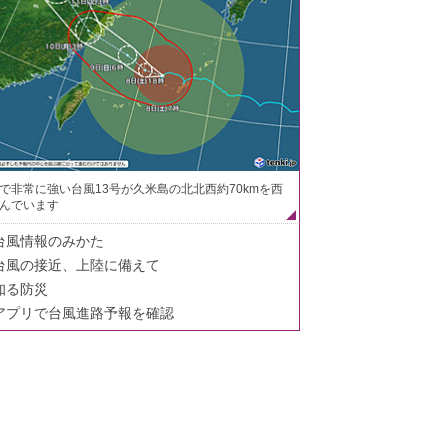
で非常に強い台風13号が久米島の北北西約70kmを西
んでいます
台風情報のみかた
台風の接近、上陸に備えて
知る防災
アプリで台風進路予報を確認