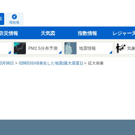
索
現在地
防災情報
天気図
指数情報
レジャー
PM2.5分布予測
地震情報
気
03月06日
02時53分頃発生した地震(最大震度1)
拡大画像