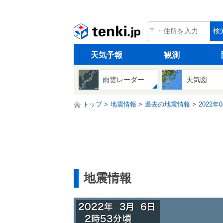
tenki.jp
検
天気予報
観測
雨雲レーダー
天気図
トップ
地震情報
過去の地震情報
2022年
地震情報