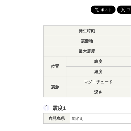
発生時刻
震源地
最大震度
緯度
位置
経度
マグニチュード
震源
深さ
震度1
鹿児島県
知名町