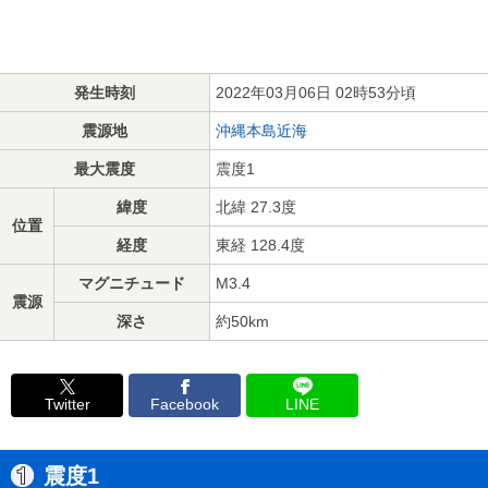
発生時刻
2022年03月06日 02時53分頃
震源地
沖縄本島近海
最大震度
震度1
緯度
北緯 27.3度
位置
経度
東経 128.4度
マグニチュード
M3.4
震源
深さ
約50km
Twitter
Facebook
LINE
震度1