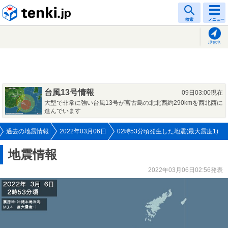
tenki.jp
検索
メニュー
現在地
台風13号情報
09日03:00現在
大型で非常に強い台風13号が宮古島の北北西約290kmを西北西に
進んでいます
過去の地震情報
2022年03月06日
02時53分頃発生した地震(最大震度1)
地震情報
2022年03月06日02:56発表