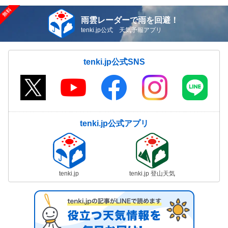
雨雲レーダーで雨を回避！
tenki.jp公式 天気予報アプリ
tenki.jp公式SNS
tenki.jp公式アプリ
tenki.jp
tenki.jp 登山天気