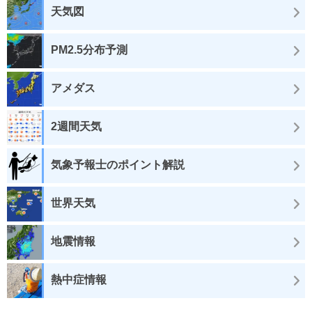
天気図
PM2.5分布予測
アメダス
2週間天気
気象予報士のポイント解説
世界天気
地震情報
熱中症情報