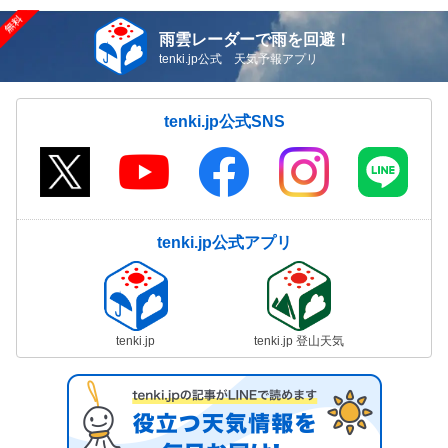
雨雲レーダーで雨を回避！
tenki.jp公式 天気予報アプリ
tenki.jp公式SNS
tenki.jp公式アプリ
tenki.jp
tenki.jp 登山天気