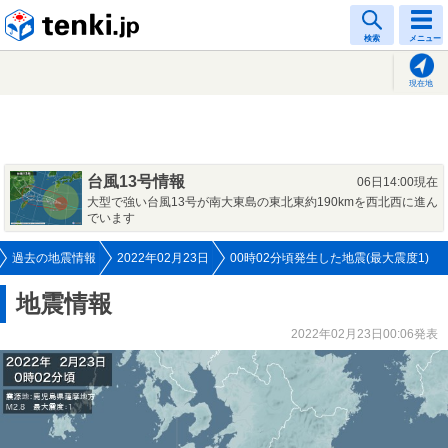
tenki.jp
検索
メニュー
現在地
台風13号情報
06日14:00現在
大型で強い台風13号が南大東島の東北東約190kmを西北西に進ん
でいます
過去の地震情報
2022年02月23日
00時02分頃発生した地震(最大震度1)
地震情報
2022年02月23日00:06発表