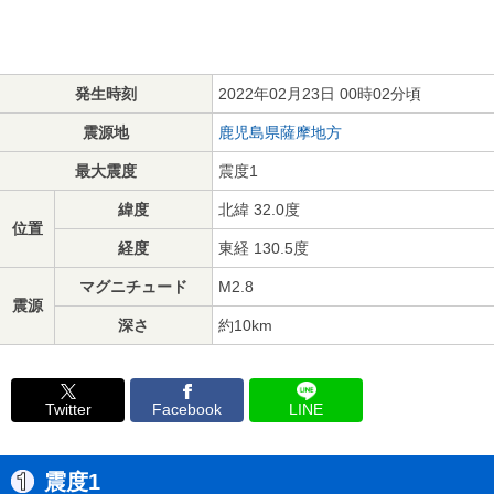
発生時刻
2022年02月23日 00時02分頃
震源地
鹿児島県薩摩地方
最大震度
震度1
緯度
北緯 32.0度
位置
経度
東経 130.5度
マグニチュード
M2.8
震源
深さ
約10km
Twitter
Facebook
LINE
震度1