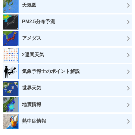
天気図
PM2.5分布予測
アメダス
2週間天気
気象予報士のポイント解説
世界天気
地震情報
熱中症情報