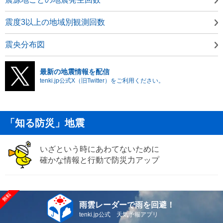
震度3以上の地域別観測回数
震央分布図
最新の地震情報を配信
tenki.jp公式X（旧Twitter）をご利用ください。
「知る防災」地震
いざという時にあわてないために
確かな情報と行動で防災力アップ
雨雲レーダーで雨を回避！
tenki.jp公式 天気予報アプリ