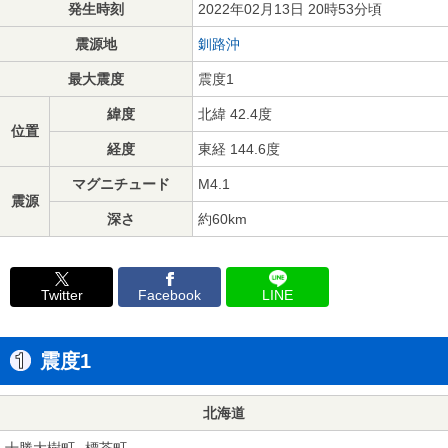
発生時刻
2022年02月13日 20時53分頃
震源地
釧路沖
最大震度
震度1
緯度
北緯 42.4度
位置
経度
東経 144.6度
マグニチュード
M4.1
震源
深さ
約60km
Twitter
Facebook
LINE
震度1
北海道
十勝大樹町
標茶町