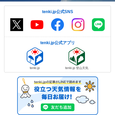
tenki.jp公式SNS
tenki.jp公式アプリ
tenki.jp
tenki.jp 登山天気