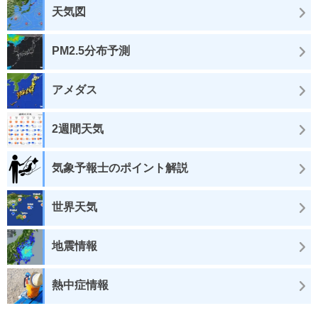
天気図
PM2.5分布予測
アメダス
2週間天気
気象予報士のポイント解説
世界天気
地震情報
熱中症情報