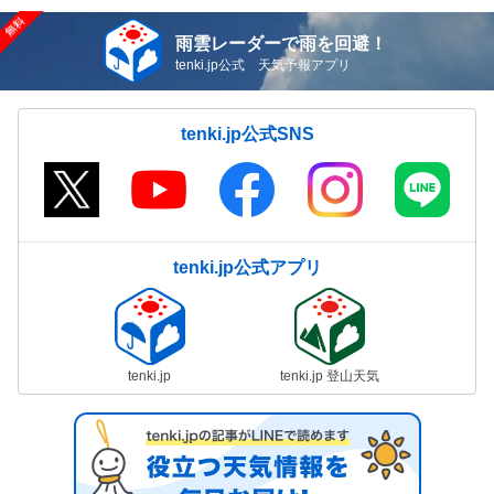
雨雲レーダーで雨を回避！
tenki.jp公式 天気予報アプリ
tenki.jp公式SNS
tenki.jp公式アプリ
tenki.jp
tenki.jp 登山天気