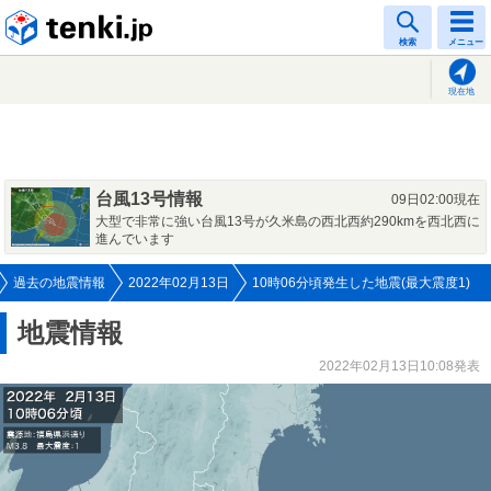
tenki.jp
検索
メニュー
現在地
台風13号情報
09日02:00現在
大型で非常に強い台風13号が久米島の西北西約290kmを西北西に
進んでいます
過去の地震情報
2022年02月13日
10時06分頃発生した地震(最大震度1)
地震情報
2022年02月13日10:08発表