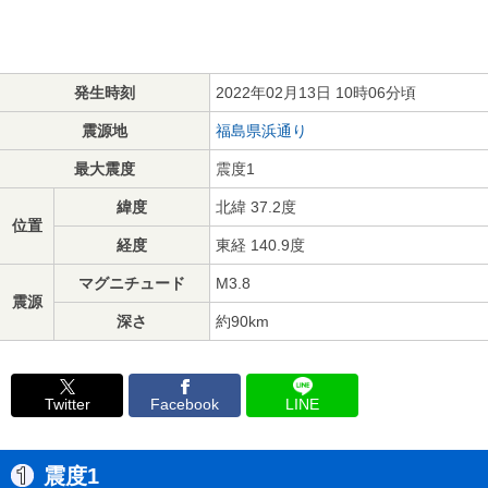
発生時刻
2022年02月13日 10時06分頃
震源地
福島県浜通り
最大震度
震度1
緯度
北緯 37.2度
位置
経度
東経 140.9度
マグニチュード
M3.8
震源
深さ
約90km
Twitter
Facebook
LINE
震度1