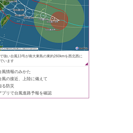
で強い台風13号が南大東島の東約260kmを西北西に
でいます
台風情報のみかた
台風の接近、上陸に備えて
知る防災
アプリで台風進路予報を確認