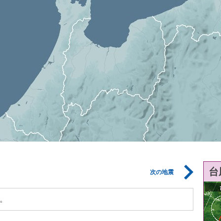
台
次の地震
。