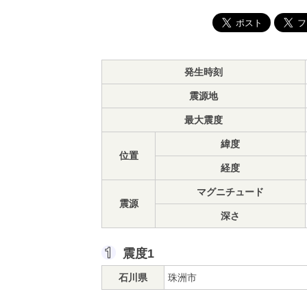
発生時刻
震源地
最大震度
緯度
位置
経度
マグニチュード
震源
深さ
震度1
石川県
珠洲市