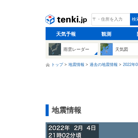
tenki.jp
検
天気予報
観測
雨雲レーダー
天気図
トップ
地震情報
過去の地震情報
2022年
地震情報