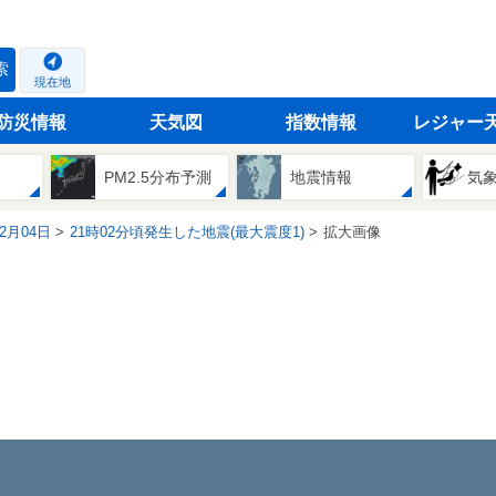
索
現在地
防災情報
天気図
指数情報
レジャー
PM2.5分布予測
地震情報
気
02月04日
21時02分頃発生した地震(最大震度1)
拡大画像