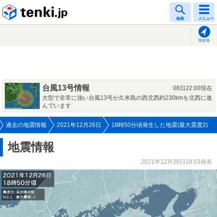
tenki.jp
検索
メニュー
現在地
台風13号情報
08日22:00現在
大型で非常に強い台風13号が久米島の西北西約230kmを北西に進
んでいます
過去の地震情報
2021年12月26日
18時50分頃発生した地震(最大震度2)
地震情報
2021年12月26日18:53発表