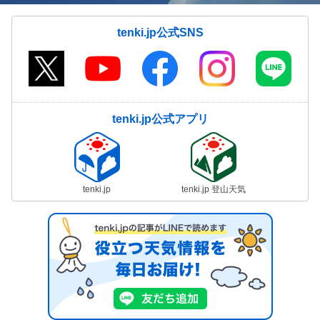
tenki.jp公式SNS
tenki.jp公式アプリ
tenki.jp
tenki.jp 登山天気