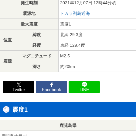
発生時刻
2021年12月07日 12時44分頃
震源地
トカラ列島近海
最大震度
震度1
緯度
北緯 29.3度
位置
経度
東経 129.4度
マグニチュード
M2.5
震源
深さ
約20km
Twitter
Facebook
LINE
震度1
鹿児島県
鹿児島十島村