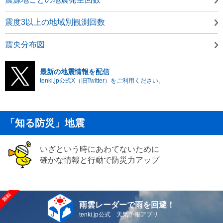
震度3以上の地域別観測回数
震央分布図
最新の地震情報を配信
tenki.jp公式X（旧Twitter）をご利用ください。
「知る防災」地震
いざという時にあわてないために
確かな情報と行動で防災力アップ
雨雲レーダーで雨を回避！
tenki.jp公式 天気予報アプリ