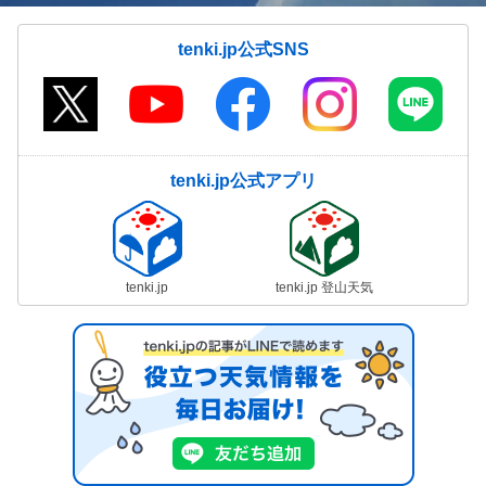
tenki.jp公式SNS
tenki.jp公式アプリ
tenki.jp
tenki.jp 登山天気