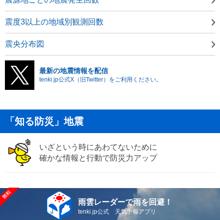
震度3以上の地域別観測回数
震央分布図
最新の地震情報を配信
tenki.jp公式X（旧Twitter）をご利用ください。
「知る防災」地震
いざという時にあわてないために
確かな情報と行動で防災力アップ
雨雲レーダーで雨を回避！
tenki.jp公式 天気予報アプリ