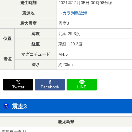
発生時刻
2021年12月05日 00時08分頃
震源地
トカラ列島近海
最大震度
震度3
緯度
北緯 29.3度
位置
経度
東経 129.3度
マグニチュード
M4.5
震源
深さ
約20km
Twitter
Facebook
LINE
震度3
鹿児島県
鹿児島十島村